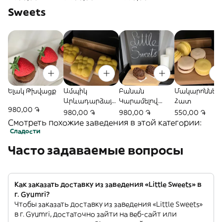
Sweets
Ելակ Թխվացք
Ամպիկ
Բանան
Մակարոններ 
Արևադարձայի
Կարամելով
Հատ
980,00 ֏
ն Միջուկով
Թխվածք
980,00 ֏
980,00 ֏
550,00 ֏
Թխվածք
Смотреть похожие заведения в этой категории:
Сладости
Часто задаваемые вопросы
Как заказать доставку из заведения «Little Sweets» в
г. Gyumri?
Чтобы заказать доставку из заведения «Little Sweets»
в г. Gyumri, достаточно зайти на веб-сайт или