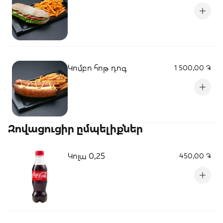
Կոմբո հոթ դոգ
1 500,00 ֏
Զովացուցիր ըմպելիքներ
Կոլա 0,25
450,00 ֏