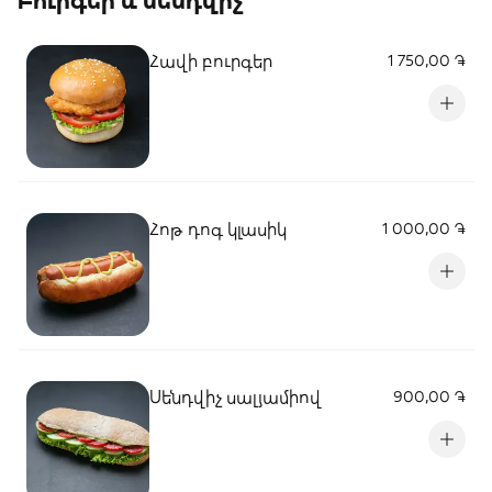
Բուրգեր և սենդվիչ
Հավի բուրգեր
1 750,00 ֏
Հոթ դոգ կլասիկ
1 000,00 ֏
Սենդվիչ սալյամիով
900,00 ֏