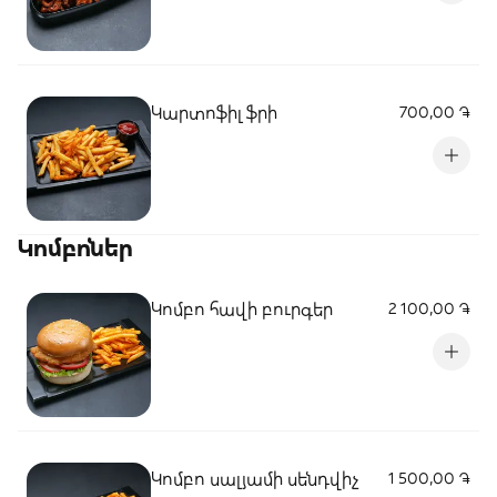
Կարտոֆիլ ֆրի
700,00 ֏
Կոմբոներ
Կոմբո հավի բուրգեր
2 100,00 ֏
Կոմբո սալյամի սենդվիչ
1 500,00 ֏