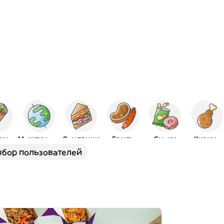
рма
Международная
Сэндвичи
Гриль
Снэки
Курица
бор пользователей