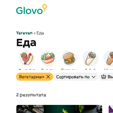
Yerevan
Еда
Еда
Фаст-фуд
Салаты
Бургеры
Кебаб
Шау
Вегетариан
Сортировать по
Вы
2 результата