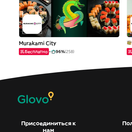
Murakami City
Бесплатно
96%
(258)
Присоединиться к
По
нам