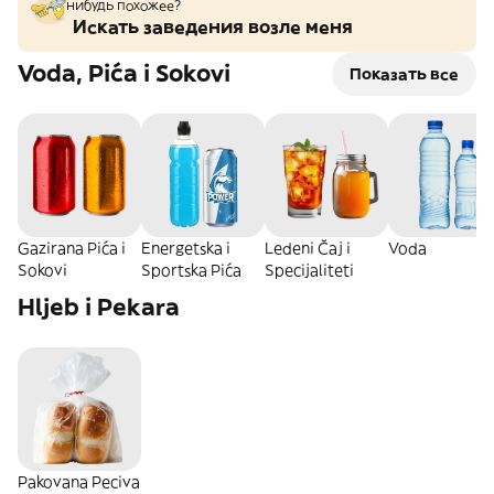
нибудь похожее?
Искать заведения возле меня
Voda, Pića i Sokovi
Показать все
Gazirana Pića i
Energetska i
Ledeni Čaj i
Voda
Sokovi
Sportska Pića
Specijaliteti
Hljeb i Pekara
Pakovana Peciva