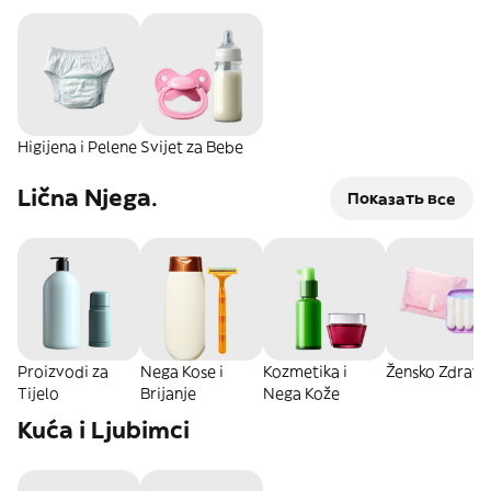
Higijena i Pelene
Svijet za Bebe
Lična Njega.
Показать все
Proizvodi za
Nega Kose i
Kozmetika i
Žensko Zdravl
Tijelo
Brijanje
Nega Kože
Kuća i Ljubimci