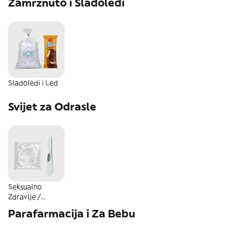
Zamrznuto i Sladoledi
Sladoledi i Led
Svijet za Odrasle
Seksualno
Zdravlje /
Intimna Nega
Parafarmacija i Za Bebu