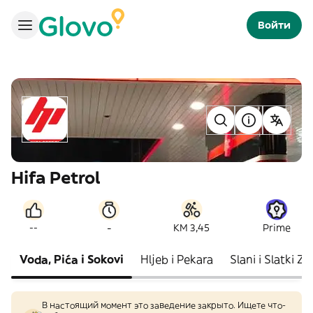
Войти
Hifa Petrol
-
--
KM 3,45
Prime
Voda, Pića i Sokovi
Hljeb i Pekara
Slani i Slatki Za
В настоящий момент это заведение закрыто. Ищете что-