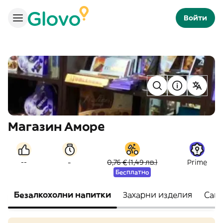
Войти
Магазин Аморе
-
--
0,76 € (1,49 лв.)
Prime
Бесплатно
Безалкохолни напитки
Захарни изделия
Сан