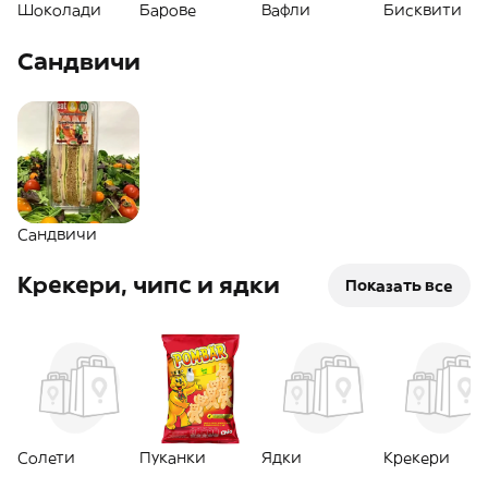
Шоколади
Барове
Вафли
Бисквити
Сандвичи
Сандвичи
Крекери, чипс и ядки
Показать все
Солети
Пуканки
Ядки
Крекери