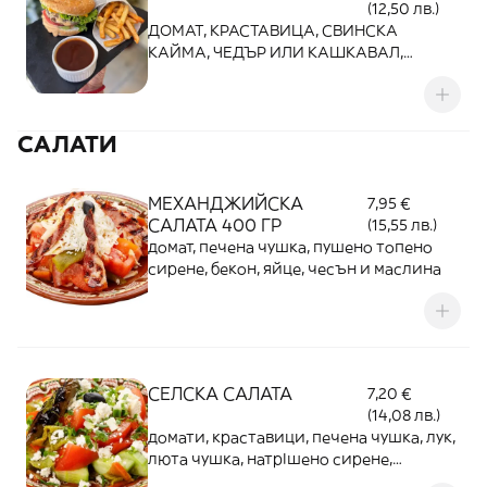
(12,50 лв.)
ДОМАТ, КРАСТАВИЦА, СВИНСКА
КАЙМА, ЧЕДЪР ИЛИ КАШКАВАЛ,
АЙСБЕРГ ИЛИ МАРУЛКА, ЯЙЦЕ, СОС,
КАРТОФКИ
САЛАТИ
МЕХАНДЖИЙСКА
7,95 €
САЛАТА 400 ГР
(15,55 лв.)
домат, печена чушка, пушено топено
сирене, бекон, яйце, чесън и маслина
СЕЛСКА САЛАТА
7,20 €
(14,08 лв.)
домати, краставици, печена чушка, лук,
люта чушка, натрIшено сирене,
магданоз