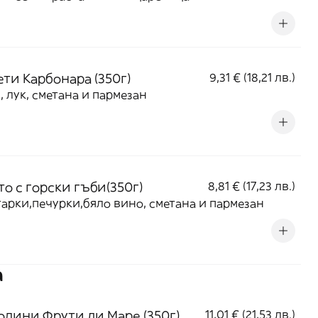
ети Карбонара (350г)
9,31 € (18,21 лв.)
, лук, сметана и пармезан
о с горски гъби(350г)
8,81 € (17,23 лв.)
арки,печурки,бяло вино, сметана и пармезан
а
олини Фрути ди Маре (350г)
11,01 € (21,53 лв.)