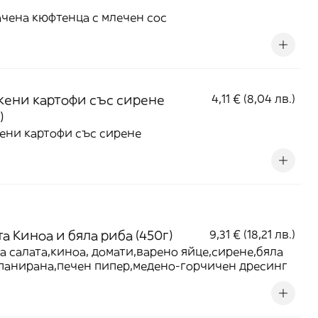
.
чена кюфтенца с млечен сос
ени картофи със сирене
4,11 € (8,04 лв.)
)
ни картофи със сирене
а Киноа и бяла риба (450г)
9,31 € (18,21 лв.)
а салата,киноа, домати,варено яйце,сирене,бяла
панирана,печен пипер,медено-горчичен дресинг