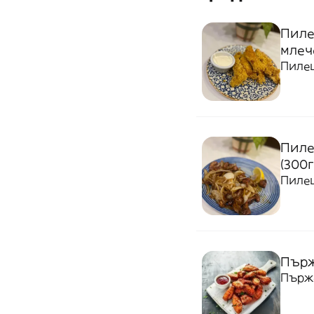
Пиле
млече
Пилеш
Пиле
(300г
Пилеш
Пърж
Пърже