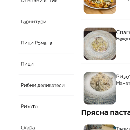
Основни ястия
Гарнитури
Спаг
Бекон
Пици Романа
Пици
Ризот
Манат
Рибни деликатеси
Ризото
Прясна паст
Скара
Тали