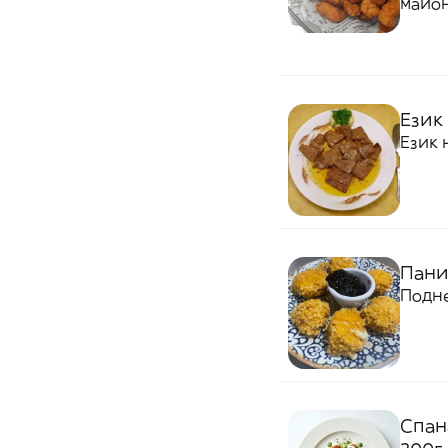
майон
Език 
Език 
Пани
Подне
Спан