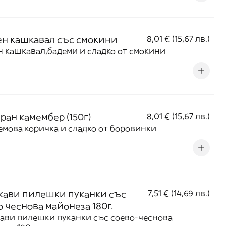
н кашкавал със смокини
8,01 € (15,67 лв.)
 кашкавал,бадеми и сладко от смокини
ран камембер (150г)
8,01 € (15,67 лв.)
емова коричка и сладко от боровинки
кави пилешки пуканки със
7,51 € (14,69 лв.)
о чеснова майонеза 180г.
ави пилешки пуканки със соево-чеснова