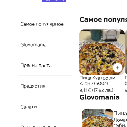
Самое попул
Самое популярное
Glovomania
Прясна паста
Пица Куатро ди
карне (500г)
Предястия
9,11 € (17,82 лв.)
9
Glovomania
Салати
Пица
Домат
гъби,