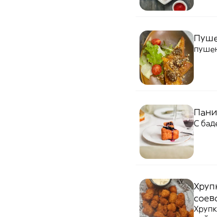
Пуше
пушен
Пани
С бад
Хруп
соев
Хрупк