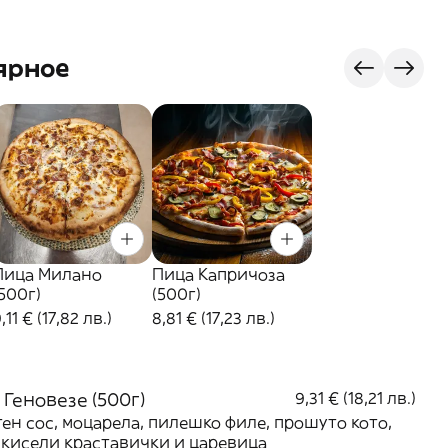
ярное
Пица Милано
Пица Капричоза
(500г)
(500г)
,11 € (17,82 лв.)
8,81 € (17,23 лв.)
 Геновезе (500г)
9,31 € (18,21 лв.)
ен сос, моцарела, пилешко филе, прошуто кото,
 кисели краставички и царевица