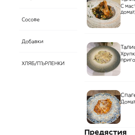
С мас
домат
Сосове
Добавки
Тали
Хрупк
приго
ХЛЯБ/ПЪРЛЕНКИ
Спаг
Домат
Предястия