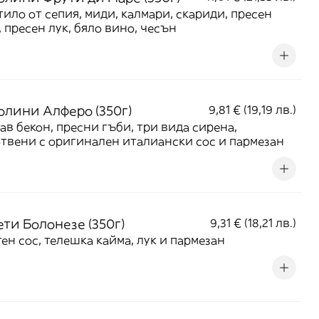
тило от сепия, миди, калмари, скариди, пресен
, пресен лук, бяло вино, чесън
олини Алферо (350г)
9,81 € (19,19 лв.)
ав бекон, пресни гъби, три вида сирена,
твени с оригинален италиански сос и пармезан
ети Болонезе (350г)
9,31 € (18,21 лв.)
ен сос, телешка кайма, лук и пармезан