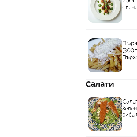
200г.
Спана
Пърж
(300г
Пърже
Салати
Салат
Зелен
риба 