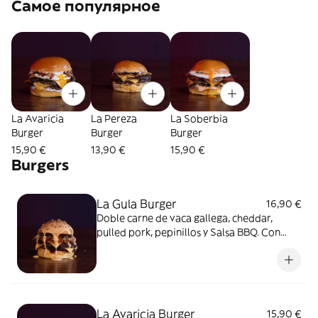
Самое популярное
La Avaricia
La Pereza
La Soberbia
Burger
Burger
Burger
15,90 €
13,90 €
15,90 €
Burgers
La Gula Burger
16,90 €
Doble carne de vaca gallega, cheddar,
pulled pork, pepinillos y Salsa BBQ. Con
queso cheddar fundido.
La Avaricia Burger
15,90 €