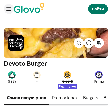
Войти
Devoto Burger
-
99%
0,99 €
Prime
Бесплатно
Самое популярное
Promociones
Burgers
Beb