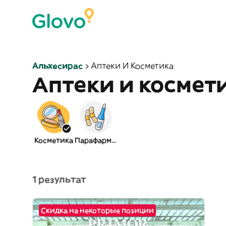
Альхесирас
Аптеки И Косметика
Аптеки и космет
Косметика
Парафармация
1 результат
Скидка на некоторые позиции