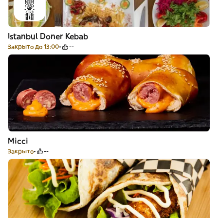
Istanbul Doner Kebab
Закрыто до 13:00
--
Micci
Закрыто
--