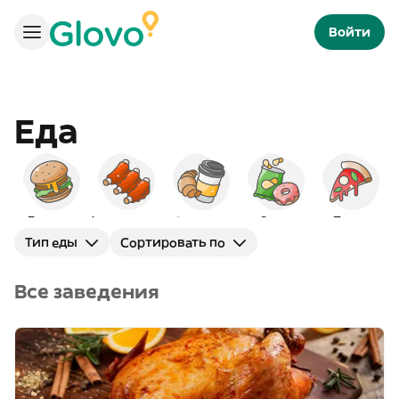
Войти
Еда
Бургеры
Американская
Завтраки
Снэки
Пицца
Тип еды
Сортировать по
Все заведения