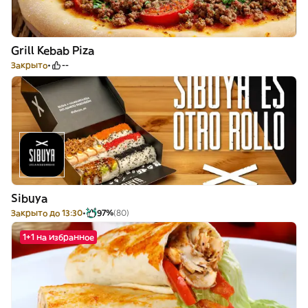
Grill Kebab Piza
Закрыто
--
Sibuya
Закрыто до 13:30
97%
(80)
1+1 на избранное