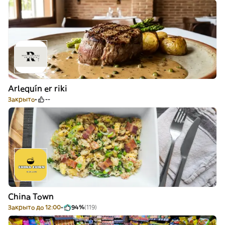
Arlequín er riki
Закрыто
--
China Town
Закрыто до 12:00
94%
(119)