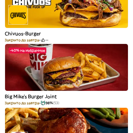
Chivuos-Burger
Закрыто до завтра
--
-40% на избранное
Big Mike's Burger Joint
Закрыто до завтра
98%
(53)