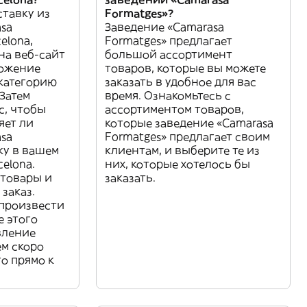
ставку из
Formatges»?
sa
Заведение «Camarasa
celona,
Formatges» предлагает
на веб-сайт
большой ассортимент
ложение
товаров, которые вы можете
 категорию
заказать в удобное для вас
Затем
время. Ознакомьтесь с
с, чтобы
ассортиментом товаров,
яет ли
которые заведение «Camarasa
sa
Formatges» предлагает своим
ку в вашем
клиентам, и выберите те из
elona.
них, которые хотелось бы
товары и
заказать.
 заказ.
 произвести
е этого
вление
ем скоро
го прямо к