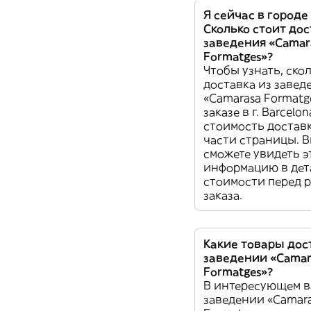
Я сейчас в городе 
Сколько стоит дос
заведения «Camar
Formatges»?
Чтобы узнать, ско
доставка из завед
«Camarasa Formatg
заказе в г. Barcelon
стоимость доставк
части страницы. 
сможете увидеть э
информацию в дет
стоимости перед 
заказа.
Какие товары дос
заведении «Camar
Formatges»?
В интересующем в
заведении «Camar