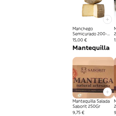
Manchego
Semicurado 200-
250Gr
15,00 €
1
Mantequilla
Mantequilla Salada
M
Saborit 250Gr
9,75 €
9