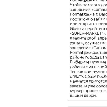
Чтобы заказать до
заведения «Camara
Formatges» в г. Bar
достаточно зайти 
или открыть при
Glovo и перейти в
«SUPER-MARKET”». 
введите свой адре
узнать, осуществл
заведение «Camara
Formatges» достав
районе города Barc
Выберите нужные 
добавьте их в свой
Теперь вам нужно
оплату. Сразу посл
начнется пригото
заказа, и уже совс
курьер привезет е
вашей двери.