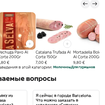
Pechuga Pavo Al
Catalana Trufada Al
Mortadella Bolog
Corte 200Gr
Corte 150Gr
Al Corte 200Gr
,80 €
7,00 €
9,80 €
аведения в этой категории:
Молочное
Для гурманов
аваемые вопросы
авку из
Я сейчас в городе Barcelona.
asa
Что можно заказать в
celona?
заведении «Camarasa