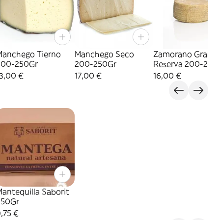
Manchego Tierno
Manchego Seco
Zamorano Gran
200-250Gr
200-250Gr
Reserva 200-250
3,00 €
17,00 €
16,00 €
antequilla Saborit
250Gr
,75 €