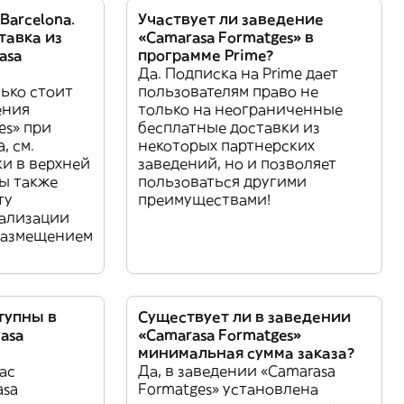
Barcelona.
Участвует ли заведение
тавка из
«Camarasa Formatges» в
asa
программе Prime?
Да. Подписка на Prime дает
лько стоит
пользователям право не
ения
только на неограниченные
es» при
бесплатные доставки из
a, см.
некоторых партнерских
и в верхней
заведений, но и позволяет
Вы также
пользоваться другими
ту
преимуществами!
ализации
размещением
тупны в
Существует ли в заведении
asa
«Camarasa Formatges»
минимальная сумма заказа?
ас
Да, в заведении «Camarasa
asa
Formatges» установлена