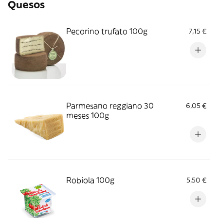
Quesos
Pecorino trufato 100g
7,15 €
Parmesano reggiano 30
6,05 €
meses 100g
Robiola 100g
5,50 €