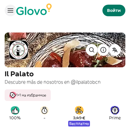
Войти
Il Palato
Descubre más de nosotros en @ilpalatobcn
1+1 на избранное
-
100%
3,49 €
Prime
Бесплатно