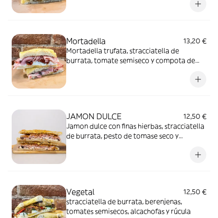
Mortadella
13,20 €
Mortadella trufata, stracciatella de
burrata, tomate semiseco y compota de
guindas con vinagre de módena IGP
JAMON DULCE
12,50 €
Jamon dulce con finas hierbas, stracciatella
de burrata, pesto de tomase seco y
aceitunas taggiasca
Vegetal
12,50 €
stracciatella de burrata, berenjenas,
tomates semisecos, alcachofas y rúcula