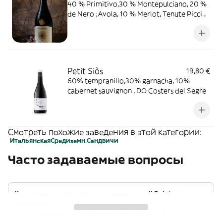
40 % Primitivo,30 % Montepulciano, 20 %
de Nero ;Avola, 10 % Merlot, Tenute Piccini,
Toscana
Petit Siòs
19,80 €
60% tempranillo,30% garnacha, 10%
cabernet sauvignon , DO Costers del Segre
Смотреть похожие заведения в этой категории:
Итальянская
Средиземн.
Сэндвичи
Часто задаваемые вопросы
Как заказать доставку из заведения «Il Palato» в г.
Barcelona?
Чтобы заказать доставку из заведения «Il Palato» в г.