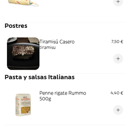
Postres
Tiramisú Casero
7,50 €
tiramisu
Pasta y salsas Italianas
Penne rigate Rummo
4,40 €
500g