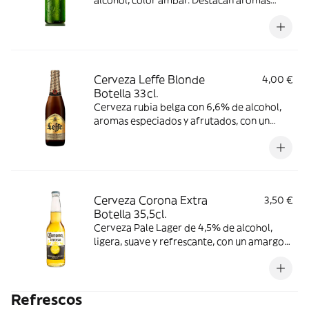
alcohol, color ámbar. Destacan aromas
florales y a caramelo, con gusto
ligeramente amargo y acidez suave.
Consumir entre 6-9 °C.
Cerveza Leffe Blonde
4,00 €
Botella 33cl.
Cerveza rubia belga con 6,6% de alcohol,
aromas especiados y afrutados, con un
sabor equilibrado entre amargor y dulzor.
Se recomienda consumir entre 6-9 °C.
Cerveza Corona Extra
3,50 €
Botella 35,5cl.
Cerveza Pale Lager de 4,5% de alcohol,
ligera, suave y refrescante, con un amargor
sutil y un sabor dulce afrutado con toque a
cereal. Consumir entre 3-6 °C.
Refrescos