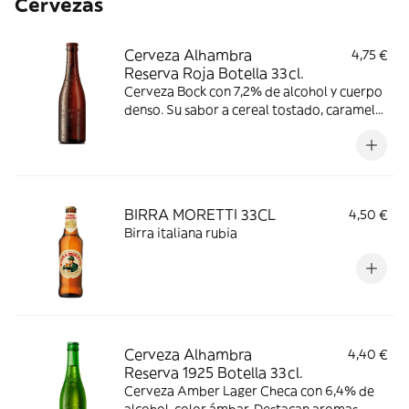
Cervezas
Cerveza Alhambra
4,75 €
Reserva Roja Botella 33cl.
Cerveza Bock con 7,2% de alcohol y cuerpo
denso. Su sabor a cereal tostado, caramelo
y frutas, tiene un gusto amargo
pronunciado y ligera acidez. Consumir
entre 4-8 °C.
BIRRA MORETTI 33CL
4,50 €
Birra italiana rubia
Cerveza Alhambra
4,40 €
Reserva 1925 Botella 33cl.
Cerveza Amber Lager Checa con 6,4% de