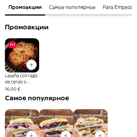
Промоакции
Самое популярное
Para Empezar
Промоакции
1+1
Lasaña con ragú
de cerdo y
ternera
16,00 €
Самое популярное