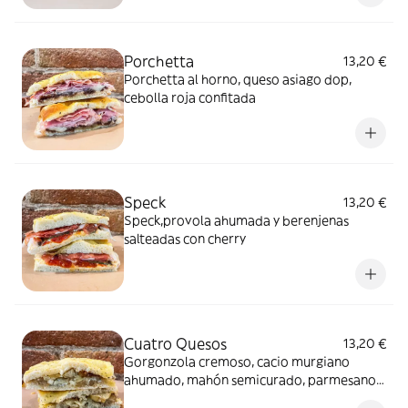
Porchetta
13,20 €
Porchetta al horno, queso asiago dop,
cebolla roja confitada
Speck
13,20 €
Speck,provola ahumada y berenjenas
salteadas con cherry
Cuatro Quesos
13,20 €
Gorgonzola cremoso, cacio murgiano
ahumado, mahón semicurado, parmesano
24 meses y peras confitadas