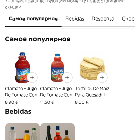
30 дней, предшествующий моменту предоставления
скидки
Самое популярное
Bebidas
Despensa
Chocola
Самое популярное
Clamato - Jugo
Clamato - Jugo
Tortillas De Maíz
De Tomate Con
De Tomate Con
Para Quesadillas
Almeja (946 Ml)
Almeja (1.89 Lt)
El Pachuco
8,90 €
11,50 €
8,00 €
Bebidas