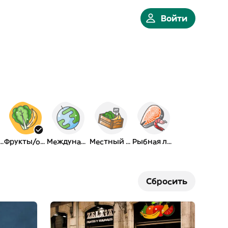
Войти
сная лавка
Фрукты/овощи
Международная
Местный рынок
Рыбная лавка
Сбросить