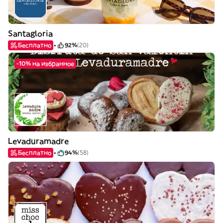
Santagloria
Бесплатно
92%
(20)
-10% на избранное
Levaduramadre
Бесплатно
94%
(58)