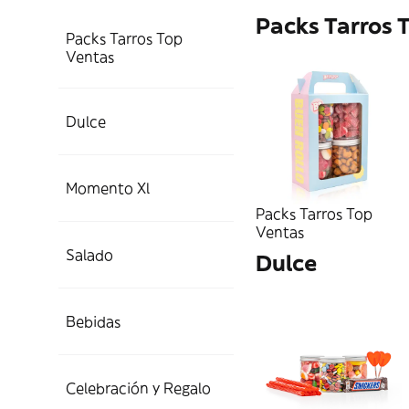
Packs Tarros 
Packs Tarros Top
Ventas
Packs Tarros Top
Dulce
Ventas
Momento Xl
Dulce
Packs Tarros
Packs Tarros Top
Ventas
Packs Tarros
Salado
Momento Xl
Dulce
Chuches
Chuches XL
Bebidas
Salado
Regaliz, Piruletas y
Bañados Chocolate
Packs Tarros
Celebración y Regalo
Bebidas
Caramelos
XL