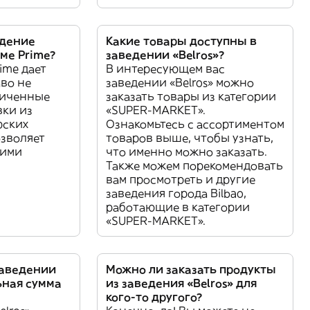
едение
Какие товары доступны в
мме Prime?
заведении «Belros»?
ime дает
В интересующем вас
во не
заведении «Belros» можно
ниченные
заказать товары из категории
вки из
«SUPER-MARKET».
рских
Ознакомьтесь с ассортиментом
озволяет
товаров выше, чтобы узнать,
гими
что именно можно заказать.
Также можем порекомендовать
вам просмотреть и другие
заведения города Bilbao,
работающие в категории
«SUPER-MARKET».
заведении
Можно ли заказать продукты
ьная сумма
из заведения «Belros» для
кого-то другого?