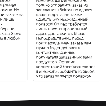
elros»
Конечно, да! Вы можете не
имальная
только отправить заказ из
орзине. Но
заведения «Belros» по адресу
ри заказе на
вашего друга, но также
ам лишь
сделать ему неожиданный
ь
подарок! От вас требуется
бор, но
лишь ввести правильный
аказа Glovo
адрес доставки в г. Bilbao.
на в любом
Непосредственно перед
подтверждением заказа вам
нужно будет добавить
контактные данные
получателя заказанных вами
продуктов. Оставив
комментарий (необязательно),
вы можете сообщить курьеру,
что заказ является подарком.