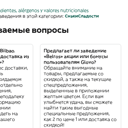
dientes, alérgenos y valores nutricionales
аведения в этой категории:
Снэки
Сладости
аваемые вопросы
Bilbao.
Предлагает ли заведение
 доставка из
«Belros» акции или бонусы
»?
пользователям Glovo?
с доставки,
Обращайте внимание на
ть
товары, предлагаемые со
жидаемом
скидкой, а также на текущие
 отдельно
спецпредложения,
ения,
выделенные в приложении
еподалеку
желтым цветом. Если вам
формацию
улыбнется удача, вы сможете
дении
найти такие выгодные
идеть на
специальные предложения,
вашего
как 2 по цене 1 или доставка со
скидкой!