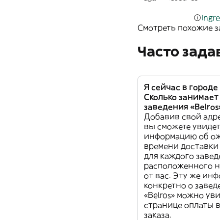
Ingre
Смотреть похожие з
Часто зад
Я сейчас в городе 
Сколько занимает
заведения «Belros
Добавив свой адре
вы сможете увиде
информацию об о
времени доставки
для каждого завед
расположенного н
от вас. Эту же ин
конкретно о заве
«Belros» можно ув
странице оплаты 
заказа.