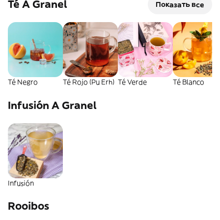
Té A Granel
Показать все
Té Negro
Té Rojo (Pu Erh)
Té Verde
Té Blanco
Infusión A Granel
Infusión
Rooibos