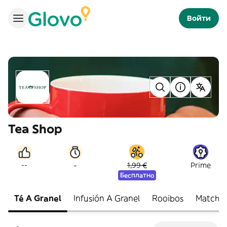
Войти
Tea Shop
-
--
1,99 €
Prime
Бесплатно
Té A Granel
Infusión A Granel
Rooibos
Matcha