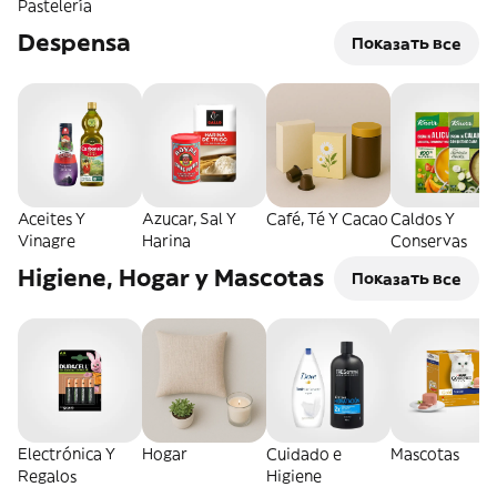
Pastelería
Despensa
Показать все
Aceites Y
Azucar, Sal Y
Café, Té Y Cacao
Caldos Y
Vinagre
Harina
Conservas
Higiene, Hogar y Mascotas
Показать все
Electrónica Y
Hogar
Cuidado e
Mascotas
Regalos
Higiene