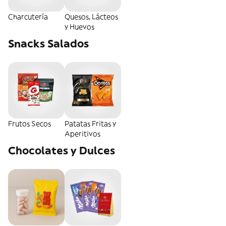
Charcutería
Quesos, Lácteos
y Huevos
Snacks Salados
Frutos Secos
Patatas Fritas y
Aperitivos
Chocolates y Dulces