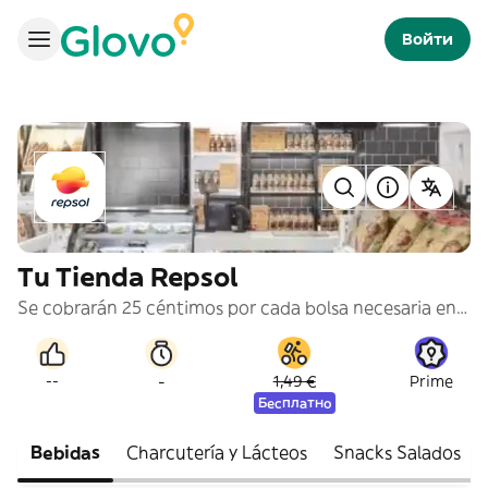
Войти
Tu Tienda Repsol
Se cobrarán 25 céntimos por cada bolsa necesaria en tu pedido.
-
--
1,49 €
Prime
Бесплатно
Bebidas
Charcutería y Lácteos
Snacks Salados