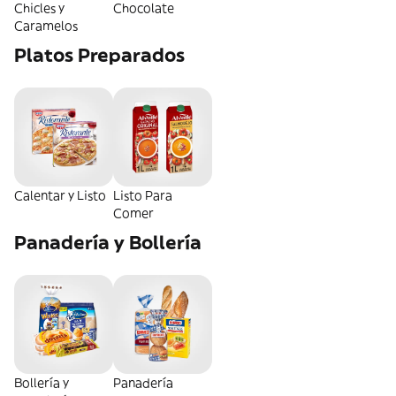
Chicles y
Chocolate
Caramelos
Platos Preparados
Calentar y Listo
Listo Para
Comer
Panadería y Bollería
Bollería y
Panadería