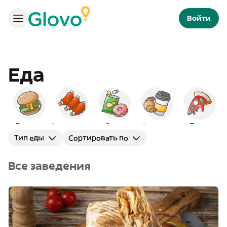
Войти
Еда
Бургеры
Американская
Снэки
Завтраки
Пицца
И
Тип еды
Сортировать по
Все заведения