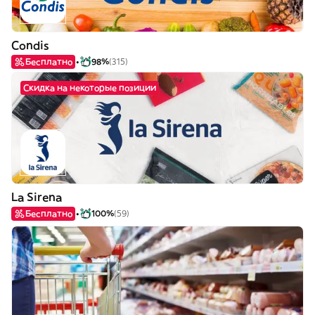
Condis
Бесплатно
98%
(315)
Скидка на некоторые позиции
La Sirena
Бесплатно
100%
(59)