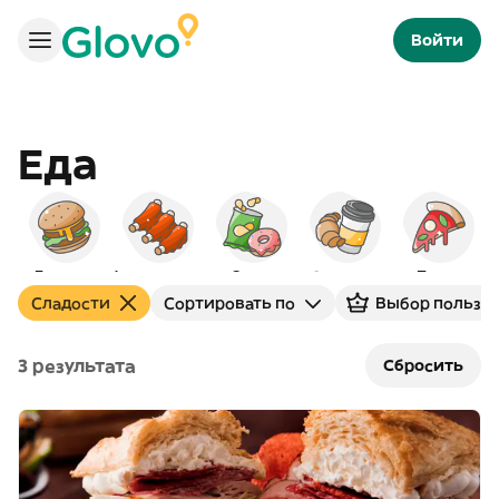
Войти
Еда
Бургеры
Американская
Снэки
Завтраки
Пицца
Сладости
Сортировать по
Выбор пользов
3 результата
Сбросить