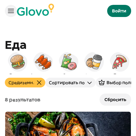
Войти
Еда
Бургеры
Американская
Снэки
Завтраки
Пицца
Средиземн.
Сортировать по
Выбор польз
8 результатов
Сбросить