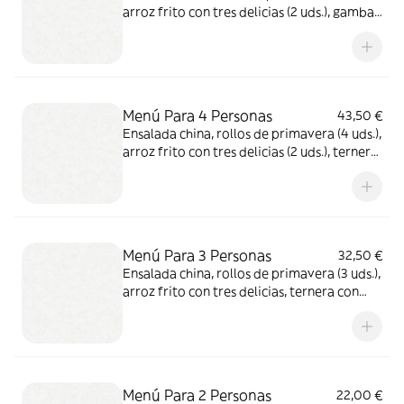
arroz frito con tres delicias (2 uds.), gambas
al ajillo, ternera con salsa de ostras, pollo
con champiñón, tallarines con tres delicias y
cerdo agridulce
Menú Para 4 Personas
43,50 €
Ensalada china, rollos de primavera (4 uds.),
arroz frito con tres delicias (2 uds.), ternera
con salsa de ostras, pollo con champiñones,
tallarines con tres delicias y cerdo agridulce
Menú Para 3 Personas
32,50 €
Ensalada china, rollos de primavera (3 uds.),
arroz frito con tres delicias, ternera con
setas y bambú, pollo con almendras y cerdo
agridulce
Menú Para 2 Personas
22,00 €