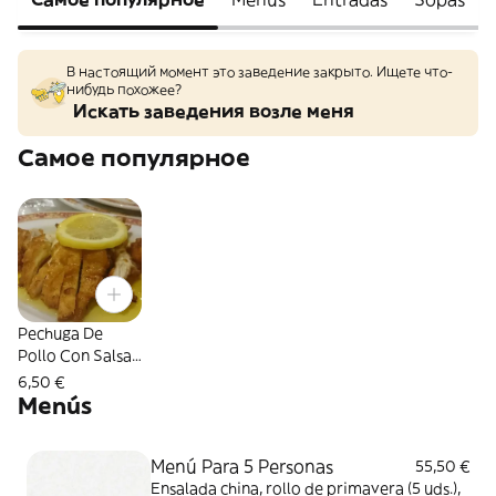
В настоящий момент это заведение закрыто. Ищете что-
нибудь похожее?
Искать заведения возле меня
Самое популярное
Pechuga De
Pollo Con Salsa
De Limón
6,50 €
Menús
Menú Para 5 Personas
55,50 €
Ensalada china, rollo de primavera (5 uds.),