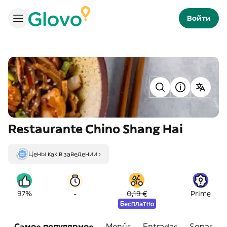
Войти
Restaurante Chino Shang Hai
Цены как в заведении ›
-
97%
0,19 €
Prime
Бесплатно
Самое популярное
Menús
Entradas
Sopas