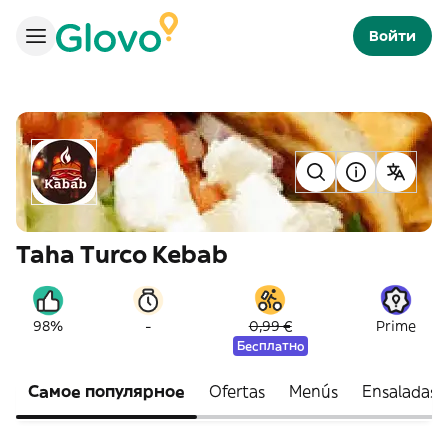
Войти
Taha Turco Kebab
-
98%
0,99 €
Prime
Бесплатно
Самое популярное
Ofertas
Menús
Ensaladas