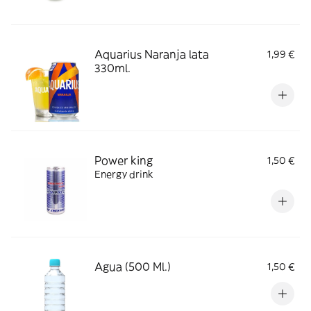
Aquarius Naranja lata
1,99 €
330ml.
Power king
1,50 €
Energy drink
Agua (500 Ml.)
1,50 €