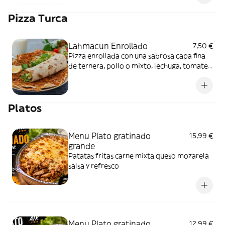
Pizza Turca
Lahmacun Enrollado
7,50 €
Pizza enrollada con una sabrosa capa fina
de ternera, pollo o mixto, lechuga, tomate,
cebolla y salsa especial
Platos
Menu Plato gratinado
15,99 €
grande
Patatas fritas carne mixta queso mozarela
salsa y refresco
Menu Plato gratinado
12,99 €