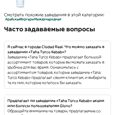
Смотреть похожие заведения в этой категории:
Арабская
Бургеры
Международная
Часто задаваемые вопросы
Я сейчас в городе Ciudad Real. Что можно заказать в
заведении «Taha Turco Kebab»?
Заведение «Taha Turco Kebab» предлагает большой
ассортимент товаров, которые вы можете заказать в
удобное для вас время. Ознакомьтесь с
ассортиментом товаров, которые заведение «Taha
Turco Kebab» предлагает своим клиентам, и выберите
те из них, которые хотелось бы заказать.
Предлагает ли заведение «Taha Turco Kebab» акции
или бонусы пользователям Glovo?
Обращайте внимание на товары, предлагаемые со