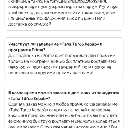
скидкой, а также на текущие спецпредложения,
выделенные в приложении желтым цветом. Если вам
улыбнется удача, вы сможете найти такие выгодные
специальные предложения, как 2 по цене 1 или
доставка со скидкой!
Участвует ли заведение «Taha Turco Kebab» в
программе Prime?
Да. Подписка на Prime дает пользователям право не
только на неограниченные бесплатные доставки из
некоторых партнерских заведений, но и позволяет
пользоваться другими преимуществами!
В какое время можно заказать доставку из заведения
«Taha Turco Kebab»?
Сделать заказ можно в любое время, когда заведение
«Taha Turco Kebab’s» открыто на нашей платформе.
Заказав в приложении или на веб-сайте, вы получите
фирменную быструю доставку и сможете насладиться
вашим заказом Glovo уже через несколько минут! Вы