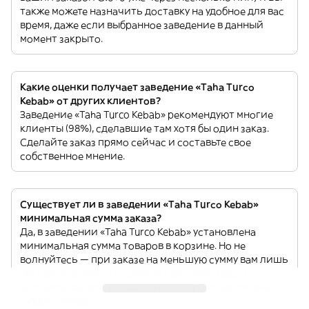
также можете назначить доставку на удобное для вас
время, даже если выбранное заведение в данный
момент закрыто.
Какие оценки получает заведение «Taha Turco
Kebab» от других клиентов?
Заведение «Taha Turco Kebab» рекомендуют многие
клиенты (98%), сделавшие там хотя бы один заказ.
Сделайте заказ прямо сейчас и составьте свое
собственное мнение.
Существует ли в заведении «Taha Turco Kebab»
минимальная сумма заказа?
Да, в заведении «Taha Turco Kebab» установлена
минимальная сумма товаров в корзине. Но не
волнуйтесь — при заказе на меньшую сумму вам лишь
придется заплатить дополнительный сбор, но
доставка вашего заказа Glovo будет осуществлена в
любом случае!