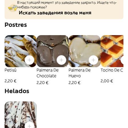
В настоящий момент это заведение закрыто. Ищете что-
нибудь похожее?
Искать заведения возле меня
Postres
Petisú
Palmera De
Palmera De
Tocino De Cie
Chocolate
Huevo
2,20 €
2,00 €
2,20 €
2,20 €
Helados