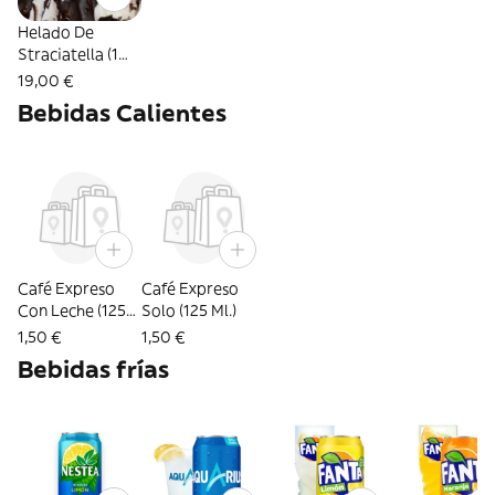
Helado De
Straciatella (1
Lt.)
19,00 €
Bebidas Calientes
Café Expreso
Café Expreso
Con Leche (125
Solo (125 Ml.)
Ml.)
1,50 €
1,50 €
Bebidas frías