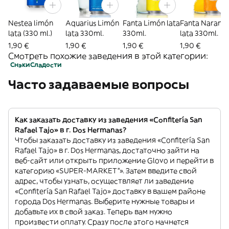
Nestea limón
Aquarius Limón
Fanta Limón lata
Fanta Naranja
lata (330 ml.)
lata 330ml.
330ml.
lata 330ml.
1,90 €
1,90 €
1,90 €
1,90 €
Смотреть похожие заведения в этой категории:
Снэки
Сладости
Часто задаваемые вопросы
Как заказать доставку из заведения «Confitería San
Rafael Tajo» в г. Dos Hermanas?
Чтобы заказать доставку из заведения «Confitería San
Rafael Tajo» в г. Dos Hermanas, достаточно зайти на
веб-сайт или открыть приложение Glovo и перейти в
категорию «SUPER-MARKET”». Затем введите свой
адрес, чтобы узнать, осуществляет ли заведение
«Confitería San Rafael Tajo» доставку в вашем районе
города Dos Hermanas. Выберите нужные товары и
добавьте их в свой заказ. Теперь вам нужно
произвести оплату. Сразу после этого начнется