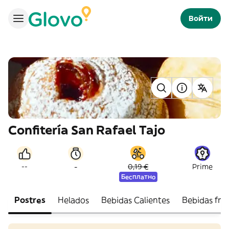
Войти
Confitería San Rafael Tajo
-
--
0,19 €
Prime
Бесплатно
Postres
Helados
Bebidas Calientes
Bebidas fría