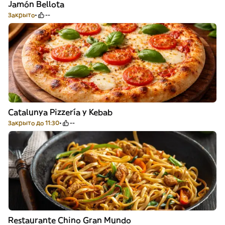
Jamón Bellota
Закрыто
--
Catalunya Pizzería y Kebab
Закрыто до 11:30
--
Restaurante Chino Gran Mundo