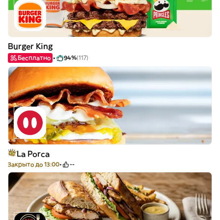
Burger King
Бесплатно
94%
(117)
La Porca
Закрыто до 13:00
--