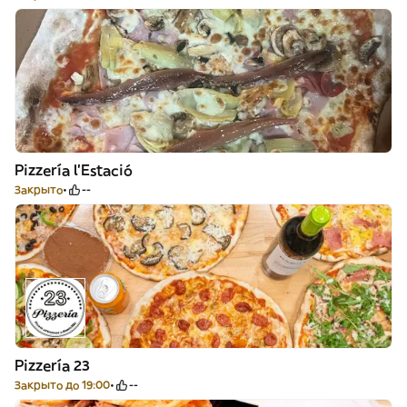
Pizzería l’Estació
Закрыто
--
Pizzería 23
Закрыто до 19:00
--