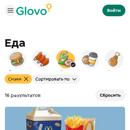
Войти
Еда
Бургеры
Американская
Снэки
Завтраки
Курица
Снэки
Сортировать по
16 результатов
Сбросить