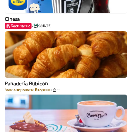
Cinesa
Бесплатно
98%
(15)
Panadería Rubicón
Запланировать: Вторник
--