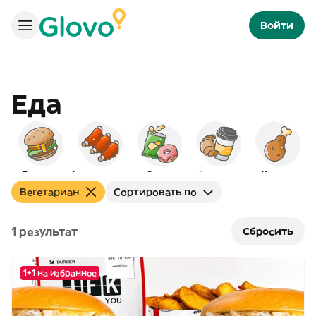
Войти
Еда
Бургеры
Американская
Снэки
Завтраки
Курица
Вегетариан
Сортировать по
1 результат
Сбросить
1+1 на избранное