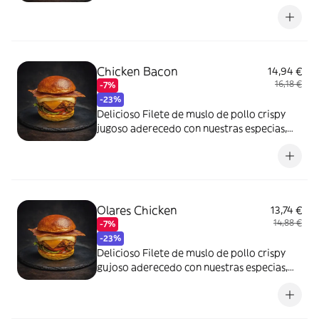
con nuestra salsa secreta, Salsa Buffalo,
doble bacon, lechuga, tomate, pepinillos,
queso cheddar y queso gouda en nuestro
pan Juanito Bakers Brioche.
Chicken Bacon
14,94 €
16,18 €
-7%
-23%
Delicioso Filete de muslo de pollo crispy
jugoso aderecedo con nuestras especias,
con nuestra salsa secreta, Salsa Mayo
Bacon, doble de bacon, lechuga, tomate,
pepinillos, queso cheddar y queso gouda en
nuestro pan Juanito Bakers Brioche.
Olares Chicken
13,74 €
14,88 €
-7%
-23%
Delicioso Filete de muslo de pollo crispy
gujoso aderecedo con nuestras especias,
con nuestra salsa secreta, lechuga, tomate,
pepinillos, queso cheddar y queso gouda en
nuestro pan Juanito Bakers Brioche.