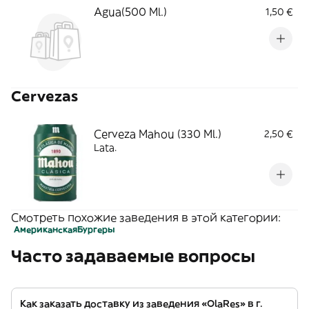
Agua(500 Ml.)
1,50 €
Cervezas
Cerveza Mahou (330 Ml.)
2,50 €
Lata.
Смотреть похожие заведения в этой категории:
Американская
Бургеры
Часто задаваемые вопросы
Как заказать доставку из заведения «OlaRes» в г.