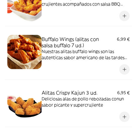
crujientes acompañados con salsa BBQ
bourbon.
Buffalo Wings (alitas con
6,99 €
salsa buffalo 7 ud.)
Nuestras alitas buffalo wings son las
autenticas sabor americano de las tardes
de partido con un toque picante pero muy
sabrosas gracias a la mezcla de salsa
buffalo Americana y mantequilla.
Alitas Crispy Kajun 3 ud.
6,95 €
Deliciosas alas de pollo rebozadas conun
sabor picante y supercrujiente