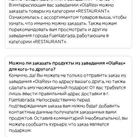
В интересующем вас заведении «OlaRes» можно
заказать товары из категории «RESTAURANT».
Ознакомьтесь с ассортиментом товаров выше, чтобы
узнать, что именно можно заказать. Также можем
порекомендовать вам просмотреть и другие
заведения города Fuenlabrada, работающие в
категории «RESTAURANT».
Можно ли заказать продукты из заведения «OlaRes»
для кого-то другого?
Конечно, да! Вы можете не только отправить заказ из
заведения «OlaRes» по адресу вашего друга, но также
сделать ему неожиданный подарок! От вас требуется
лишь ввести правильный адрес доставки в г.
Fuenlabrada. Непосредственно перед
подтверждением заказа вам нужно будет добавить
контактные данные получателя заказанных вами
продуктов. Оставив комментарий (необязательно), вы
можете сообщить курьеру, что заказ является
подарком.