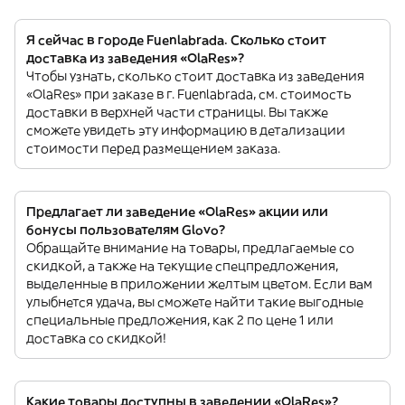
Я сейчас в городе Fuenlabrada. Сколько стоит
доставка из заведения «OlaRes»?
Чтобы узнать, сколько стоит доставка из заведения
«OlaRes» при заказе в г. Fuenlabrada, см. стоимость
доставки в верхней части страницы. Вы также
сможете увидеть эту информацию в детализации
стоимости перед размещением заказа.
Предлагает ли заведение «OlaRes» акции или
бонусы пользователям Glovo?
Обращайте внимание на товары, предлагаемые со
скидкой, а также на текущие спецпредложения,
выделенные в приложении желтым цветом. Если вам
улыбнется удача, вы сможете найти такие выгодные
специальные предложения, как 2 по цене 1 или
доставка со скидкой!
Какие товары доступны в заведении «OlaRes»?