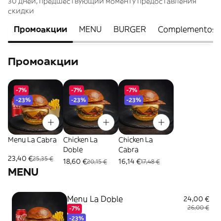
30 дней, предшествующий моменту предоставления
скидки
Промоакции
MENU
BURGER
Complementos
Промоакции
-7%
-7%
-7%
-23%
-23%
-23%
Menu La Cabra
Chicken La
Chicken La
Doble
Cabra
23,40 €
25,35 €
18,60 €
16,14 €
20,15 €
17,48 €
MENU
Menu La Doble
24,00 €
26,00 €
-7%
-23%