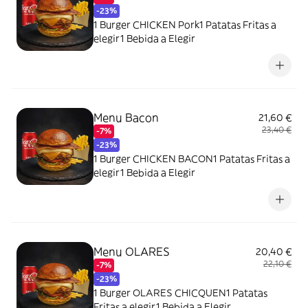
-23%
1 Burger CHICKEN Pork1 Patatas Fritas a
elegir1 Bebida a Elegir
Menu Bacon
21,60 €
23,40 €
-7%
-23%
1 Burger CHICKEN BACON1 Patatas Fritas a
elegir1 Bebida a Elegir
Menu OLARES
20,40 €
22,10 €
-7%
-23%
1 Burger OLARES CHICQUEN1 Patatas
Fritas a elegir1 Bebida a Elegir