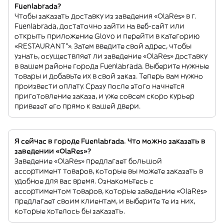
Fuenlabrada?
Чтобы заказать доставку из заведения «OlaRes» в г.
Fuenlabrada, достаточно зайти на веб-сайт или
открыть приложение Glovo и перейти в категорию
«RESTAURANT”». Затем введите свой адрес, чтобы
узнать, осуществляет ли заведение «OlaRes» доставку
в вашем районе города Fuenlabrada. Выберите нужные
товары и добавьте их в свой заказ. Теперь вам нужно
произвести оплату. Сразу после этого начнется
приготовление заказа, и уже совсем скоро курьер
привезет его прямо к вашей двери.
Я сейчас в городе Fuenlabrada. Что можно заказать в
заведении «OlaRes»?
Заведение «OlaRes» предлагает большой
ассортимент товаров, которые вы можете заказать в
удобное для вас время. Ознакомьтесь с
ассортиментом товаров, которые заведение «OlaRes»
предлагает своим клиентам, и выберите те из них,
которые хотелось бы заказать.