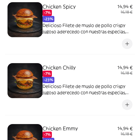
Chicken Spicy
14,94 €
16,18 €
-7%
-23%
Delicioso Filete de muslo de pollo crispy
jugoso aderecedo con nuestras especias,
doble bacon con nuestra salsa secreta y
Salsa Siracha, lechuga, tomate, pepinillos,
queso cheddar y queso gouda en nuestro
pan Juanito Bakers Brioche.
Chicken Chilly
14,94 €
16,18 €
-7%
-23%
Delicioso Filete de muslo de pollo crispy
jugoso aderecedo con nuestras especias,
con nuestra salsa secreta y Salsa Sweed
Chilly, cebolla caramelizada, Huevo ,
lechuga, tomate, pepinillos, queso cheddar
y queso gouda en nuestro pan Juanito
Bakers Brioche.
Chicken Emmy
14,94 €
16,18 €
-7%