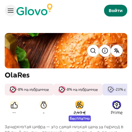
Войти
OlaRes
-8% на избранное
-8% на избранное
-23% с Pr
-
--
2,49 €
Prime
Бесплатно
Зачеркнутая цифра — это самая низкая цена за период в