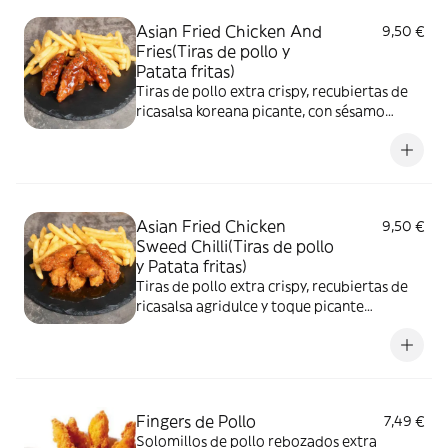
Asian Fried Chicken And
9,50 €
Fries(Tiras de pollo y
Patata fritas)
Tiras de pollo extra crispy, recubiertas de
ricasalsa koreana picante, con sésamo
tostado,servido con nuestras patatas fritas.
Asian Fried Chicken
9,50 €
Sweed Chilli(Tiras de pollo
y Patata fritas)
Tiras de pollo extra crispy, recubiertas de
ricasalsa agridulce y toque picante
acompañado de nuestras patatas.
Fingers de Pollo
7,49 €
Solomillos de pollo rebozados extra