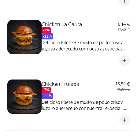
tomate, pepinillos, queso cheddar y queso
gouda en nuestro pan Juanito Bakers
Brioche.
Chicken La Cabra
16,14 €
17,48 €
-7%
-23%
Delicioso Filete de muslo de pollo crispy
jugoso aderecedo con nuestras especias,
con nuestra salsa Mayo Cheddar, lechuga,
tomate, queso Rulo de Cabra, cebolla
caramelizada, en nuestro pan Juanito
Bakers Brioche.
Chicken Trufada
15,54 €
16,84 €
-7%
-23%
Delicioso Filete de muslo de pollo crispy
jugoso aderecedo con nuestras especias,
con nuestra salsa de trufa, doble bacon,
lechuga, tomate, pepinillos, huevo frito,
queso cheddar y queso gouda en nuestro
pan Juanito Bakers Brioche.