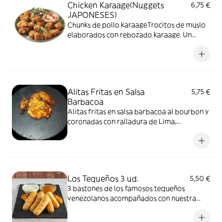
Chicken Karaage(Nuggets
6,75 €
JAPONESES)
Chunks de pollo karaageTrocitos de muslo
elaborados con rebozado karaage. Un
toque oriental que te llenará la boca de
sabor
Alitas Fritas en Salsa
5,75 €
Barbacoa
Alitas fritas en salsa barbacoa al bourbon y
coronadas con ralladura de Lima,
espectaculares.
Los Tequeños 3 ud.
5,50 €
3 bastones de los famosos tequeños
venezolanos acompañados con nuestra
salsa especial tequeños