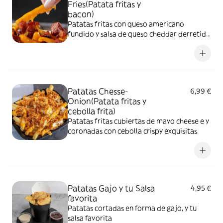
Fries(Patata fritas y
bacon)
Patatas fritas con queso americano
fundido y salsa de queso cheddar derretido
nuestra mayo especial y con topping de
bacon extracrujiente.
Patatas Chesse-
6,99 €
Onion(Patata fritas y
cebolla frita)
Patatas fritas cubiertas de mayo cheese e y
coronadas con cebolla crispy exquisitas.
Patatas Gajo y tu Salsa
4,95 €
favorita
Patatas cortadas en forma de gajo, y tu
salsa favorita