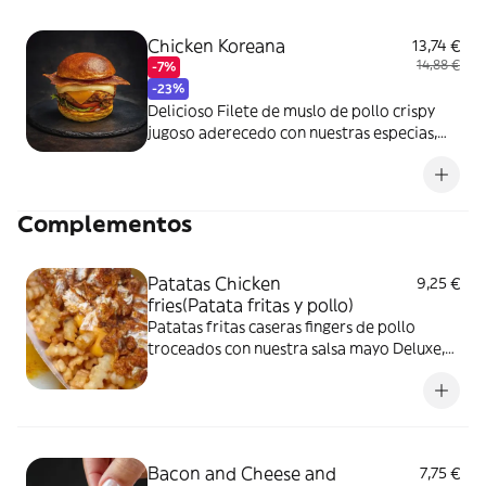
Chicken Koreana
13,74 €
14,88 €
-7%
-23%
Delicioso Filete de muslo de pollo crispy
jugoso aderecedo con nuestras especias,
con nuestra salsa secreta y Salsa Koreana,
lechuga, tomate, pepinillos, queso cheddar
y queso gouda en nuestro pan Juanito
Complementos
Bakers Brioche.
Patatas Chicken
9,25 €
fries(Patata fritas y pollo)
Patatas fritas caseras fingers de pollo
troceados con nuestra salsa mayo Deluxe,
tres quesos y nuestra salsa de queso
cheddar
Bacon and Cheese and
7,75 €