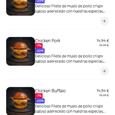
-23%
Delicioso Filete de muslo de pollo crispy
jugoso aderecedo con nuestras especias,
con nuestra Salsa Emmy, doble Bacon.
cebolla caramelizada, lechuga, tomate,
pepinillos, queso cheddar y queso gouda en
nuestro pan Juanito Bakers Brioche.
Chicken Pork
14,94 €
16,18 €
-7%
-23%
Delicioso Filete de muslo de pollo crispy
jugoso aderecedo con nuestras especias,
pulled pork con nuestra salsa barbacoa,
lechuga, tomate, pepinillos, cebolla crispy,
patatas paja, queso cheddar y queso gouda
en nuestro pan Juanito Bakers Brioche.
Chicken Buffalo
14,94 €
16,18 €
-7%
-23%
Delicioso Filete de muslo de pollo crispy
jugoso aderecedo con nuestras especias,