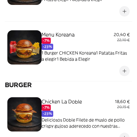
Menu Koreana
20,40 €
22,10 €
-7%
-23%
1 Burger CHICKEN Koreana1 Patatas Fritas
a elegir1 Bebida a Elegir
BURGER
Chicken La Doble
18,60 €
20,15 €
-7%
-23%
Deliciosos Doble Filete de muslo de pollo
crispy gujoso aderecedo con nuestras
especias, con nuestra salsa secreta, lechuga,