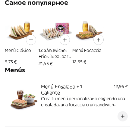
Самое популярное
Menú Clásico
12 Sándwiches
Menú Focaccia
Fríos (Ideal para
9,75 €
12,65 €
3 Personas)
21,45 €
Menús
Menú Ensalada + 1
12,95 €
Caliente
Crea tu menú personalizado eligiendo una
ensalada, una focaccia o un sandwich
caliente y una bebida.