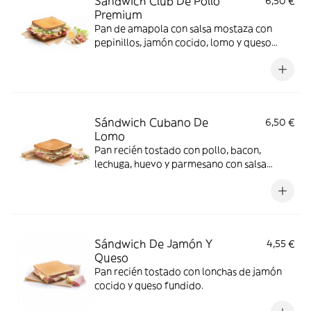
Sándwich Club De Pollo
6,50 €
Premium
Pan de amapola con salsa mostaza con
pepinillos, jamón cocido, lomo y queso
para fundir.
Sándwich Cubano De
6,50 €
Lomo
Pan recién tostado con pollo, bacon,
lechuga, huevo y parmesano con salsa
mayonesa-mostaza.
Sándwich De Jamón Y
4,55 €
Queso
Pan recién tostado con lonchas de jamón
cocido y queso fundido.