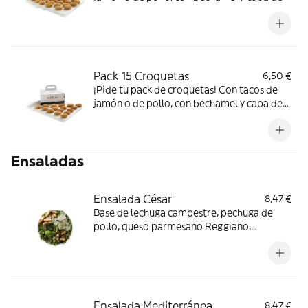
pan rallado.
Pack 15 Croquetas
6,50 €
¡Pide tu pack de croquetas! Con tacos de
jamón o de pollo, con bechamel y capa de
pan rallado.
Ensaladas
Ensalada César
8,47 €
Base de lechuga campestre, pechuga de
pollo, queso parmesano Reggiano,
picatostes y salsa césar.
Ensalada Mediterránea
8,47 €