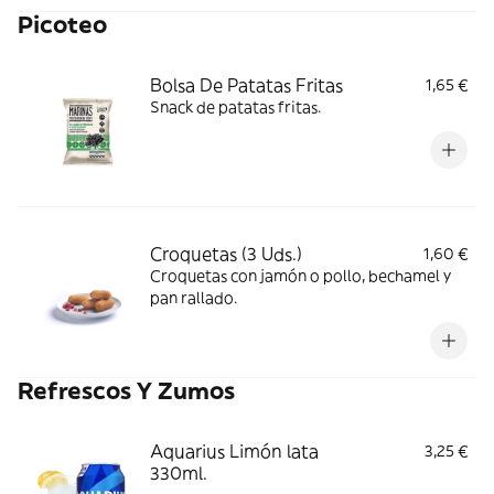
Picoteo
Bolsa De Patatas Fritas
1,65 €
Snack de patatas fritas.
Croquetas (3 Uds.)
1,60 €
Croquetas con jamón o pollo, bechamel y
pan rallado.
Refrescos Y Zumos
Aquarius Limón lata
3,25 €
330ml.