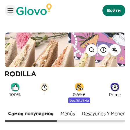
Войти
RODILLA
-
100%
0,49 €
Prime
Бесплатно
Самое популярное
Menús
Desayunos Y Meriend