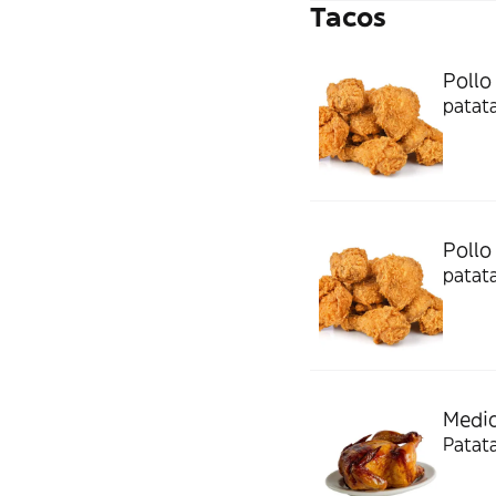
Tacos
Pollo 
patata
Pollo 
patata
Medio
Patata