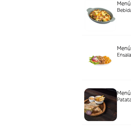
Menú 
Bebida
Menú 
Ensala
Menú
Patata