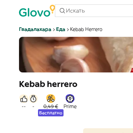
Гвадалахара
Еда
Kebab Herrero
Kebab herrero
--
-
0,49 €
Prime
Бесплатно