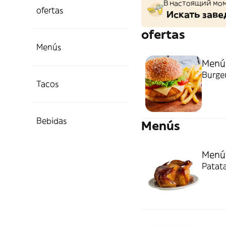
В настоящий мом
ofertas
Искать заве
ofertas
Menús
Menú
Burger
Tacos
Bebidas
Menús
Menú 
Patata