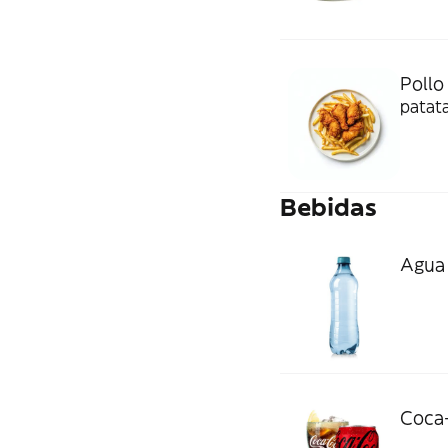
Pollo 
patata
Bebidas
Agua (
Coca-