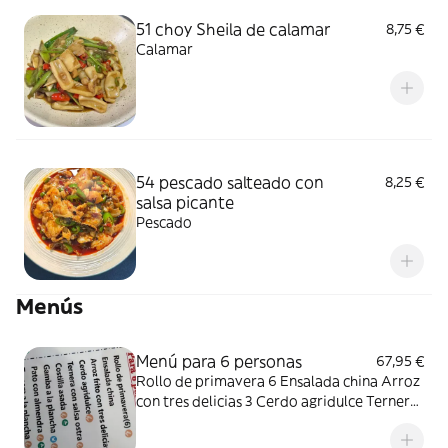
51 choy Sheila de calamar
8,75 €
Calamar
54 pescado salteado con
8,25 €
salsa picante
Pescado
Menús
Menú para 6 personas
67,95 €
Rollo de primavera 6 Ensalada china Arroz
con tres delicias 3 Cerdo agridulce Ternera
con salsa de ostras Costilla asada Gamba a
la plancha Pato con almendra Ternera a la