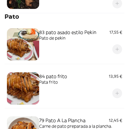
Pato
83 pato asado estilo Pekin
17,55 €
Pato de pekin
84 pato frito
13,95 €
Pata frito
79 Pato A La Plancha
12,45 €
Carne de pato preparada a la plancha.