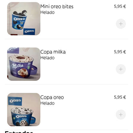
Mini oreo bites
5,95 €
Helado
Copa milka
5,95 €
Helado
Copa oreo
5,95 €
Helado