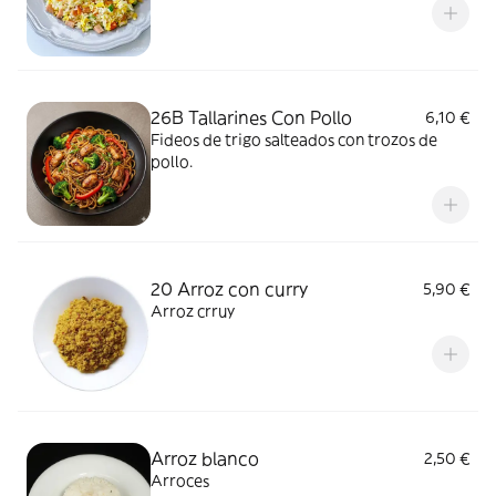
26B Tallarines Con Pollo
6,10 €
Fideos de trigo salteados con trozos de
pollo.
20 Arroz con curry
5,90 €
Arroz crruy
Arroz blanco
2,50 €
Arroces