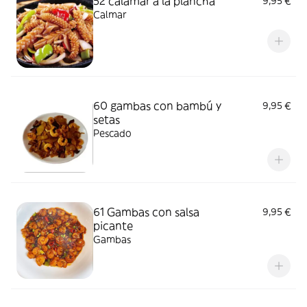
52 calamar a la plancha
9,95 €
Calmar
60 gambas con bambú y
9,95 €
setas
Pescado
61 Gambas con salsa
9,95 €
picante
Gambas