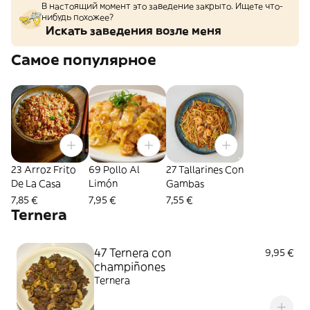
В настоящий момент это заведение закрыто. Ищете что-
нибудь похожее?
Искать заведения возле меня
Самое популярное
23 Arroz Frito
69 Pollo Al
27 Tallarines Con
De La Casa
Limón
Gambas
7,85 €
7,95 €
7,55 €
Ternera
47 Ternera con
9,95 €
champiñones
Ternera