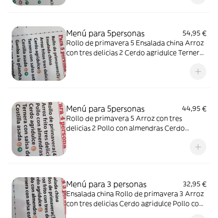
plancha
Menú para 5personas
54,95 €
Rollo de primavera 5 Ensalada china Arroz
con tres delicias 2 Cerdo agridulce Ternera
con salsa de ostras Costilla asada Gambas a
la plancha Pollo con almendras
Menú para 5personas
44,95 €
Rollo de primavera 5 Arroz con tres
delicias 2 Pollo con almendras Cerdo
agridulce Ternera con salsa de ostras
Costilla asada
Menú para 3 personas
32,95 €
Ensalada china Rollo de primavera 3 Arroz
con tres delicias Cerdo agridulce Pollo con
almendras Ternera con salas ostras