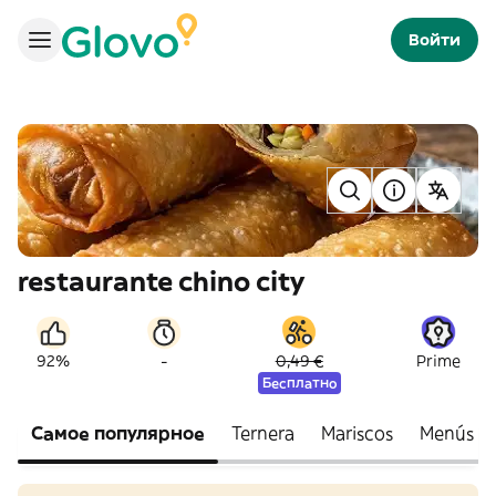
Войти
restaurante chino city
-
92%
0,49 €
Prime
Бесплатно
Самое популярное
Ternera
Mariscos
Menús