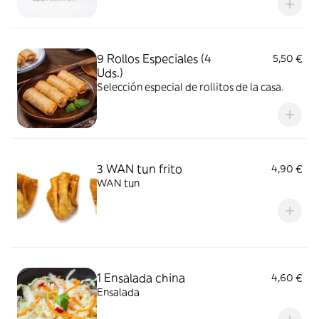
9 Rollos Especiales (4
5,50 €
Uds.)
Selección especial de rollitos de la casa.
3 WAN tun frito
4,90 €
WAN tun
1 Ensalada china
4,60 €
Ensalada