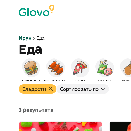
Ирун
Еда
Еда
Бургеры
Американская
Пицца
Снэки
Кур
Сладости
Сортировать по
3 результата