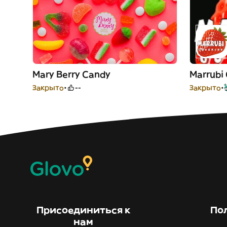
Mary Berry Candy
Marrubi
Закрыто
--
Закрыто
Присоединиться к
По
нам