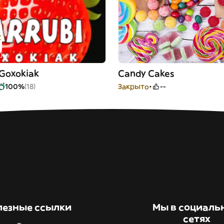
 Goxokiak
Candy Cakes
100%
(18)
Закрыто
--
лезные ссылки
Мы в социаль
сетях