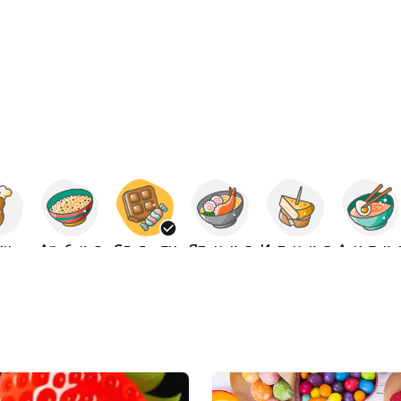
ица
Арабская
Сладости
Японская
Испанская
Азиатска