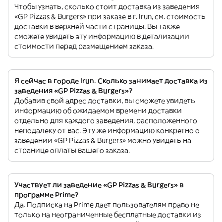
Чтобы узнать, сколько стоит доставка из заведения
«GP Pizzas & Burgers» при заказе в г. Irun, см. стоимость
доставки в верхней части страницы. Вы также
сможете увидеть эту информацию в детализации
стоимости перед размещением заказа.
Я сейчас в городе Irun. Сколько занимает доставка из
заведения «GP Pizzas & Burgers»?
Добавив свой адрес доставки, вы сможете увидеть
информацию об ожидаемом времени доставки
отдельно для каждого заведения, расположенного
неподалеку от вас. Эту же информацию конкретно о
заведении «GP Pizzas & Burgers» можно увидеть на
странице оплаты вашего заказа.
Участвует ли заведение «GP Pizzas & Burgers» в
программе Prime?
Да. Подписка на Prime дает пользователям право не
только на неограниченные бесплатные доставки из