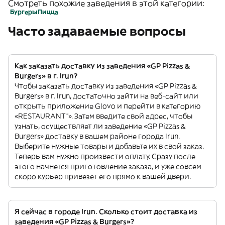
Смотреть похожие заведения в этой категории:
Бургеры
Пицца
Часто задаваемые вопросы
Как заказать доставку из заведения «GP Pizzas &
Burgers» в г. Irun?
Чтобы заказать доставку из заведения «GP Pizzas &
Burgers» в г. Irun, достаточно зайти на веб-сайт или
открыть приложение Glovo и перейти в категорию
«RESTAURANT”». Затем введите свой адрес, чтобы
узнать, осуществляет ли заведение «GP Pizzas &
Burgers» доставку в вашем районе города Irun.
Выберите нужные товары и добавьте их в свой заказ.
Теперь вам нужно произвести оплату. Сразу после
этого начнется приготовление заказа, и уже совсем
скоро курьер привезет его прямо к вашей двери.
Я сейчас в городе Irun. Сколько стоит доставка из
заведения «GP Pizzas & Burgers»?