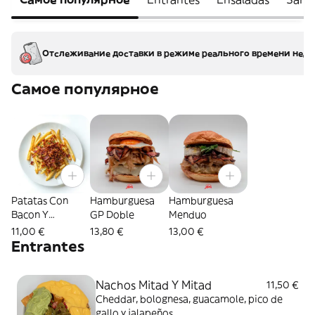
Отслеживание доставки в режиме реального времени недо
Самое популярное
Patatas Con
Hamburguesa
Hamburguesa
Bacon Y
GP Doble
Menduo
Cheddar
11,00 €
13,80 €
13,00 €
Entrantes
Nachos Mitad Y Mitad
11,50 €
Cheddar, bolognesa, guacamole, pico de
gallo y jalapeños