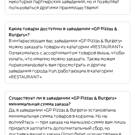
некоторых партнерских заведений, но и позволяет
пользоваться другими преимуществами!
Какие товары доступны в заведении «GP Pizzas &
Burgers»?
В интересующем вас заведении «GP Pizzas & Burgers»
можно заказать товары из категории «RESTAURANT».
Ознакомьтесь с ассортиментом товаров выше, чтобы
узнать, что именно можно заказать. Также можем
порекомендовать вам просмотреть и другие
заведения города Irun, работающие в категории
«RESTAURANT».
Существует ли в заведении «GP Pizzas & Burgers»
минимальная сумма заказа?
Да, в заведении «GP Pizzas & Burgers» установлена
минимальная сумма товаров в корзине. Но не
волнуйтесь — при заказе на меньшую сумму вам лишь
придется заплатить дополнительный сбор, но
доставка вашего заказа Glovo будет осуществлена в