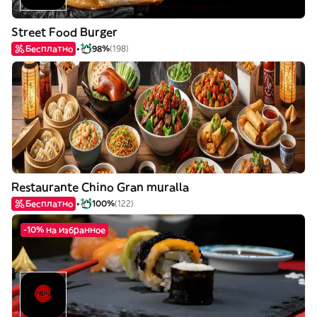
Street Food Burger
Бесплатно
98%
(198)
Restaurante Chino Gran muralla
Бесплатно
100%
(122)
-10% на избранное