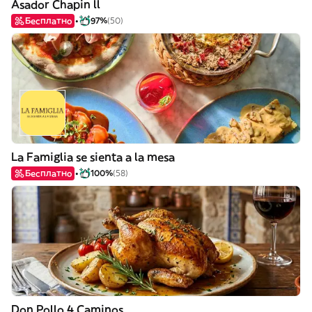
Asador Chapin ll
Бесплатно
97%
(50)
La Famiglia se sienta a la mesa
Бесплатно
100%
(58)
Don Pollo 4 Caminos