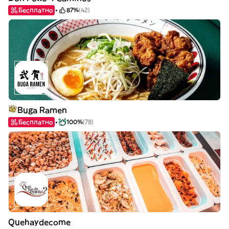
Бесплатно
87%
(42)
Buga Ramen
Бесплатно
100%
(78)
Quehaydecome