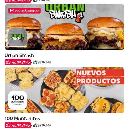
1+1 на избранное
Urban Smash
Бесплатно
93%
(44)
100 Montaditos
Бесплатно
92%
(44)