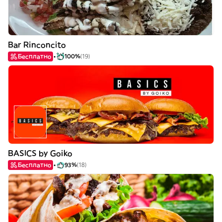
Bar Rinconcito
Бесплатно
100%
(19)
BASICS by Goiko
Бесплатно
93%
(18)