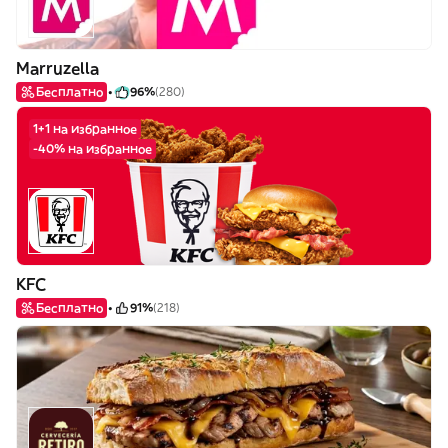
Marruzella
Бесплатно
96%
(280)
1+1 на избранное
-40% на избранное
KFC
Бесплатно
91%
(218)