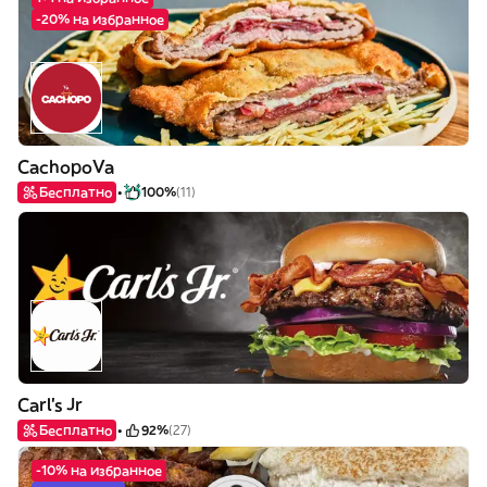
-20% на избранное
CachopoVa
Бесплатно
100%
(11)
Carl's Jr
Бесплатно
92%
(27)
-10% на избранное