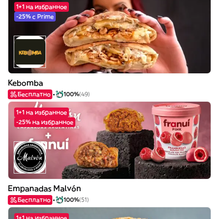
1+1 на избранное
-25% с Prime
Kebomba
Бесплатно
100%
(49)
1+1 на избранное
-25% на избранное
Empanadas Malvón
Бесплатно
100%
(51)
1+1 на избранное