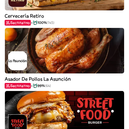
Cervecería Retiro
Бесплатно
100%
(145)
Asador De Pollos La Asunción
Бесплатно
99%
(64)