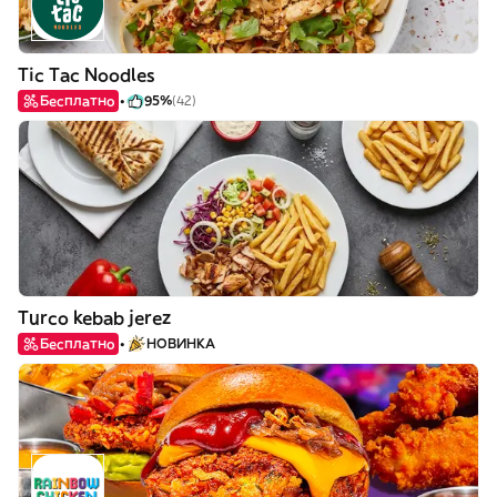
Tic Tac Noodles
Бесплатно
95%
(42)
Turco kebab jerez
Бесплатно
НОВИНКА