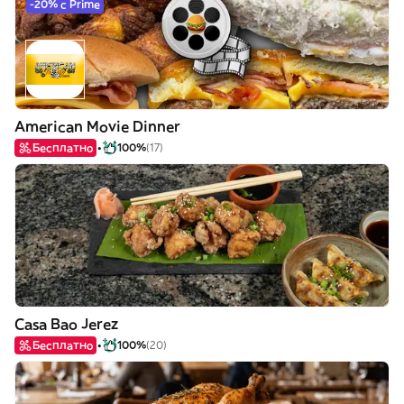
-20% с Prime
American Movie Dinner
Бесплатно
100%
(17)
Casa Bao Jerez
Бесплатно
100%
(20)