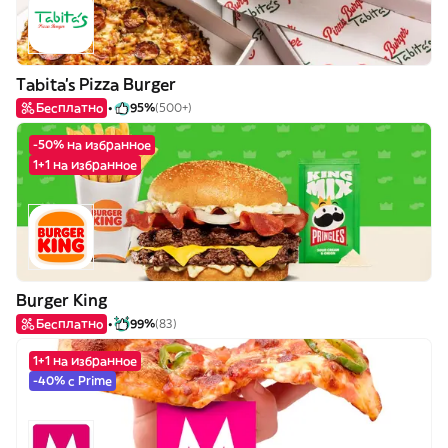
Tabita's Pizza Burger
Бесплатно
95%
(500+)
-50% на избранное
1+1 на избранное
Burger King
Бесплатно
99%
(83)
1+1 на избранное
-40% с Prime