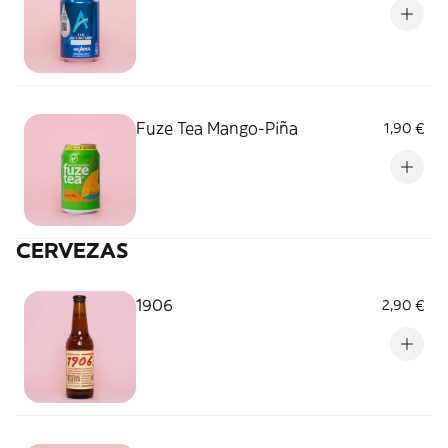
Fuze Tea Mango-Piña
1,90 €
CERVEZAS
1906
2,90 €