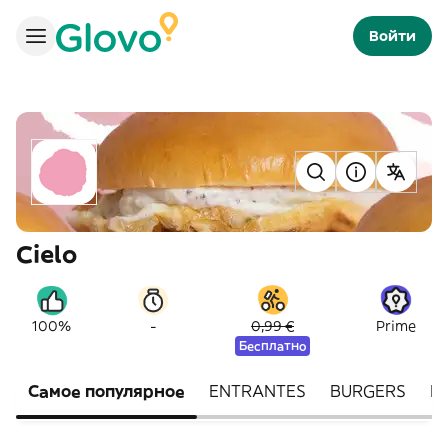
Войти
Cielo
-
100%
0,99 €
Prime
Бесплатно
Самое популярное
ENTRANTES
BURGERS
P