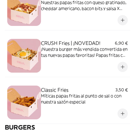
Nuestras papas fritas con queso gratinado,
cheddar americano, bacon bits y salsa X
White
CRUSH Fries | ¡NOVEDAD!
6,90 €
¡Nuestra burger más vendida convertida en
tus nuevas papas favoritas! Papas fritas con
mayo trufada, queso parmesano y un huevo
frito.... una locuuuuuuuuuuura
Classic Fries
3,50 €
Míticas papas fritas al punto de sal o con
nuestra sazón especial
BURGERS