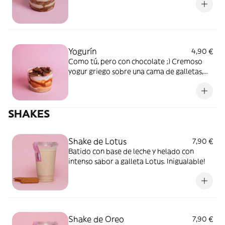
Yogurín
4,90 €
Como tú, pero con chocolate ;) Cremoso
yogur griego sobre una cama de galletas,
con toppings de brownie y
sirope de chocolate
SHAKES
Shake de Lotus
7,90 €
Batido con base de leche y helado con
intenso sabor a galleta Lotus. Inigualable!
Shake de Oreo
7,90 €