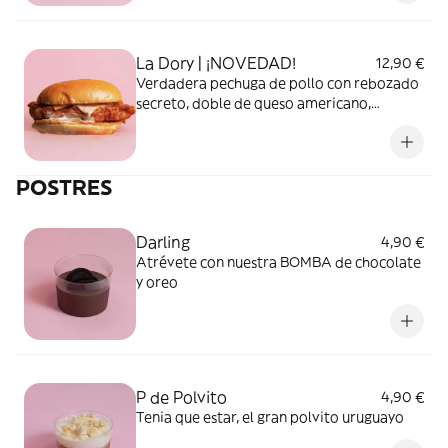
La Dory | ¡NOVEDAD!
12,90 €
Verdadera pechuga de pollo con rebozado
secreto, doble de queso americano,
pepinillo, cebolla y salsa Dory. Todo lo que
buscas en una burger de pollo ;)
POSTRES
Darling
4,90 €
Atrévete con nuestra BOMBA de chocolate
y oreo
P de Polvito
4,90 €
Tenia que estar, el gran polvito uruguayo