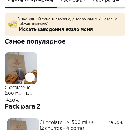
В настоящий момент это заведение закрыто. Ищете что-
нибудь похожее?
Искать заведения возле меня
Самое популярное
Chocolate de
(500 ml.) + 12
churros + 4
14,50 €
porras
Pack para 2
Chocolate de (500 ml.) +
14,50 €
12 churros + 4 porras