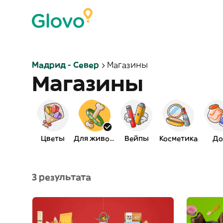
Мадрид - Север
Магазины
Магазины
Цветы
Для животных
Вейпы
Косметика
До
3 результата