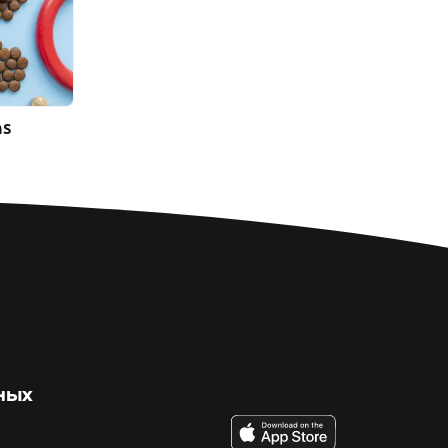
as
ных