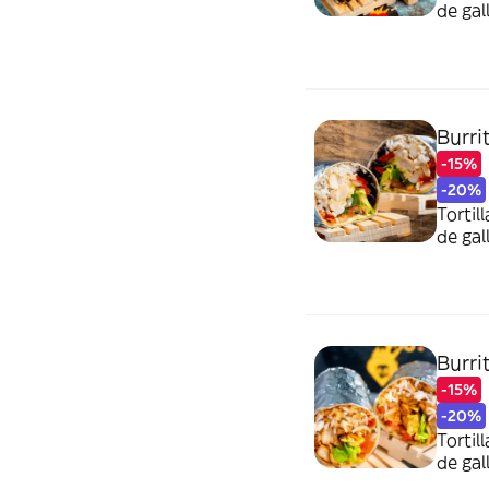
de gal
Burrit
-15%
-20%
Tortil
de gal
Burri
-15%
-20%
Tortil
de gal