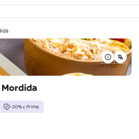
dida
a Mordida
-20% с Prime