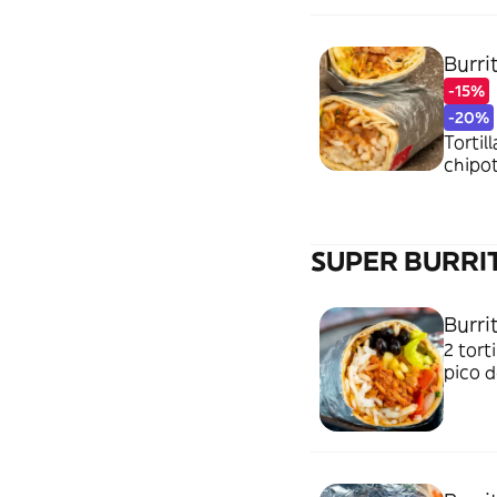
Burri
-15%
-20%
Tortil
chipot
SUPER BURRI
Burri
2 tort
pico d