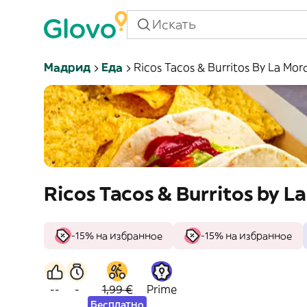
Мадрид
Еда
Ricos Tacos & Burritos By La Mor
Ricos Tacos & Burritos by L
-15% на избранное
-15% на избранное
--
-
1,99 €
Prime
Бесплатно