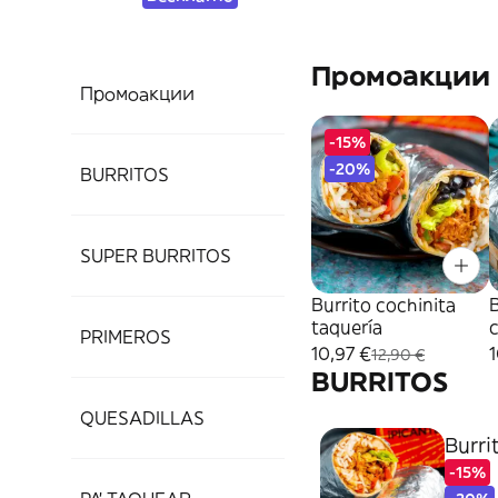
Промоакции
Промоакции
-15%
-20%
BURRITOS
SUPER BURRITOS
Burrito cochinita
B
taquería
PRIMEROS
10,97 €
1
12,90 €
BURRITOS
QUESADILLAS
Burri
-15%