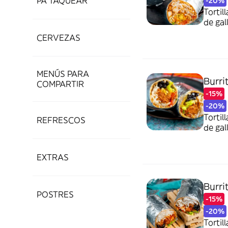
PA' TAQUEAR
-20%
Tortil
de gal
escorp
CERVEZAS
MENÚS PARA
Burri
COMPARTIR
-15%
-20%
Tortil
REFRESCOS
de gal
EXTRAS
Burri
POSTRES
-15%
-20%
Tortil