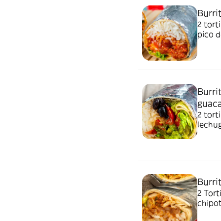
Burri
2 tort
pico d
Burri
guac
2 tort
lechu
Burri
2 Tort
chipot