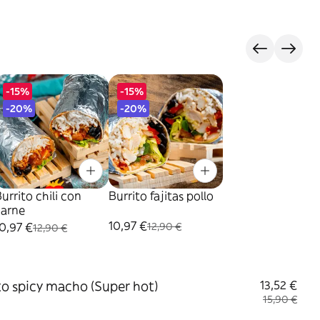
-15%
-15%
-20%
-20%
urrito chili con
Burrito fajitas pollo
carne
10,97 €
0,97 €
12,90 €
12,90 €
to spicy macho (Super hot)
13,52 €
15,90 €