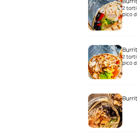
Burri
2 tort
pico d
Burri
2 tort
pico d
Burri