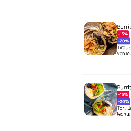
Burri
-15%
-20%
Tiras 
verde,
tortil
Burri
-15%
-20%
Tortil
lechu