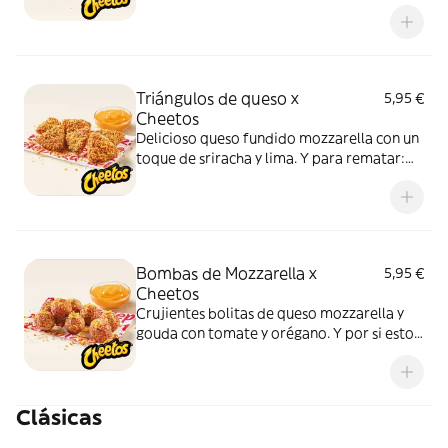
Cheetos acompañados de nuestra salsa
Quesabrosa.
Triángulos de queso x
5,95 €
Cheetos
Delicioso queso fundido mozzarella con un
toque de sriracha y lima. Y para rematar:
muuucho topping de Cheetos
acompañados de nuestra salsa Quesabrosa.
Bombas de Mozzarella x
5,95 €
Cheetos
Crujientes bolitas de queso mozzarella y
gouda con tomate y orégano. Y por si esto
no fuera suficientemente bueno: topping
de Cheetos acompañado de nuestra salsa
Quesabrosa.
Clásicas