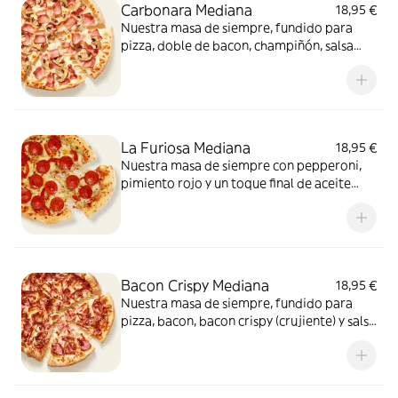
Carbonara Mediana
18,95 €
Nuestra masa de siempre, fundido para
pizza, doble de bacon, champiñón, salsa
carbonara y extra de fundido para pizza.
¡Un clásico irresistible!
La Furiosa Mediana
18,95 €
Nuestra masa de siempre con pepperoni,
pimiento rojo y un toque final de aceite
picante. Solo para valientes.
Bacon Crispy Mediana
18,95 €
Nuestra masa de siempre, fundido para
pizza, bacon, bacon crispy (crujiente) y salsa
barbacoa para el toque perfecto. ¡Ñam!