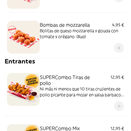
Bombas de mozzarella
4,95 €
Bolitas de queso mozzarella y gouda con
tomate y orégano. (8ud)
Entrantes
SUPERCombo Tiras de
12,95 €
pollo
Ni más ni menos que 10 tiras crujientes de
pollo picante para mojar en salsa barbacoa
y miel y mostaza. Un SUPERCombo lleno
de solomillos de pollo, tiernos y sabrosos,
para compartir con tus amigos y que nadie
se quede con hambre.
SUPERCombo Mix
12,95 €