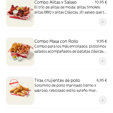
Combo Alitas y Salseo
10,95 €
El trío de alitas de moda: alitas Smokey,
alitas BBQ y alitas Clásicas. ¡El salseo que tu
cuerpo necesita!
Combo Masa con Rollo
9,95 €
Combo para los más enrollados: pizzolinos
salados acompañados de patatas clásicas.
Incluye 2 salsas de 35g para mojar.
Tiras crujientes de pollo
6,95 €
Solomillo de pollo marinado tierno y
sabroso, rebozado estilo sureño muy
crujiente y un toque picante de pimienta.
Sí, el paraíso existe.