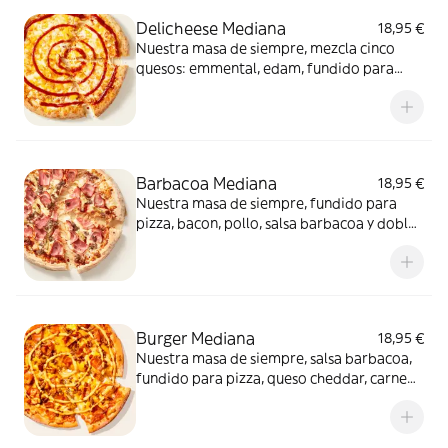
Delicheese Mediana
18,95 €
Nuestra masa de siempre, mezcla cinco
quesos: emmental, edam, fundido para
pizza, provolone, cheddar, tomate
confitado y orégano. El festival de queso
que siempre soñaste.
Barbacoa Mediana
18,95 €
Nuestra masa de siempre, fundido para
pizza, bacon, pollo, salsa barbacoa y doble
de carne de vacuno. Clásica y legendaria.
Como solo Telepizza sabe hacerla.
Burger Mediana
18,95 €
Nuestra masa de siempre, salsa barbacoa,
fundido para pizza, queso cheddar, carne
de vacuno, bacon, salsa para Burger Heinz.