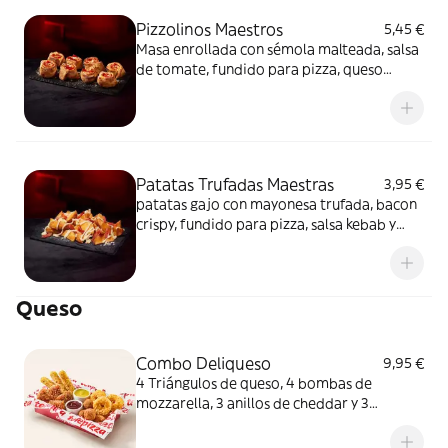
Pizzolinos Maestros
5,45 €
Masa enrollada con sémola malteada, salsa
de tomate, fundido para pizza, queso
fundido en polvo y chorizo de Pamplona.
Patatas Trufadas Maestras
3,95 €
patatas gajo con mayonesa trufada, bacon
crispy, fundido para pizza, salsa kebab y
queso fundido en polvo.
Queso
Combo Deliqueso
9,95 €
4 Triángulos de queso, 4 bombas de
mozzarella, 3 anillos de cheddar y 3
crujientes de queso ¿Por qué probar solo
uno cuando puedes probarlos todos