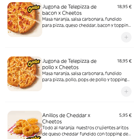
Jugona de Telepizza de
18,95 €
bacon x Cheetos
Masa naranja, salsa carbonara, fundido
para pizza, queso cheddar, bacon y topping
de Cheetos. Sí, has leído bien: Cheetos.
Jugona de Telepizza de
18,95 €
pollo x Cheetos
Masa naranja, salsa carbonara, fundido
para pizza, pollo, pops de pollo y topping
de Cheetos. Advertencia: ¡te dejará huella!
Anillos de Cheddar x
5,95 €
Cheetos
Todo al naranja: nuestros crujientes aritos
de queso cheddar fundido con topping de