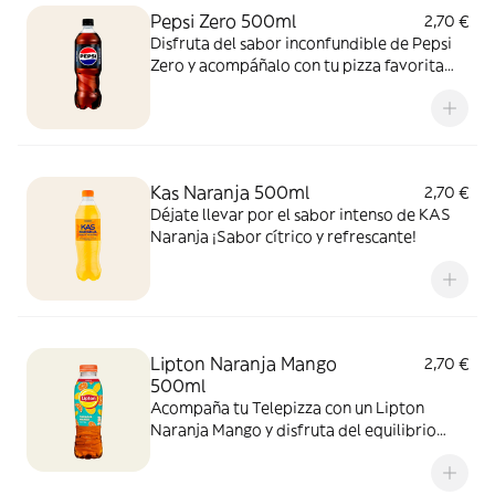
Pepsi Zero 500ml
2,70 €
Disfruta del sabor inconfundible de Pepsi
Zero y acompáñalo con tu pizza favorita
recién horneada. ¡Zero azúcar y máximo
sabor!
Kas Naranja 500ml
2,70 €
Déjate llevar por el sabor intenso de KAS
Naranja ¡Sabor cítrico y refrescante!
Lipton Naranja Mango
2,70 €
500ml
Acompaña tu Telepizza con un Lipton
Naranja Mango y disfruta del equilibrio
perfecto entre el cítrico de la naranja y el
toque tropical del mango. ¡El sabor