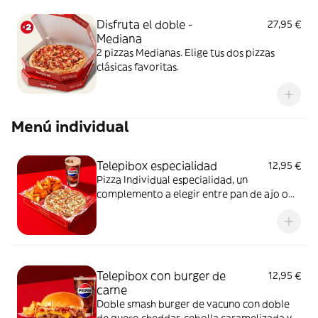
Disfruta el doble -
27,95 €
Mediana
2 pizzas Medianas. Elige tus dos pizzas
clásicas favoritas.
Menú individual
Telepibox especialidad
12,95 €
Pizza Individual especialidad, un
complemento a elegir entre pan de ajo o
patatas gajo y una bebida de 50 cl
Telepibox con burger de
12,95 €
carne
Doble smash burger de vacuno con doble