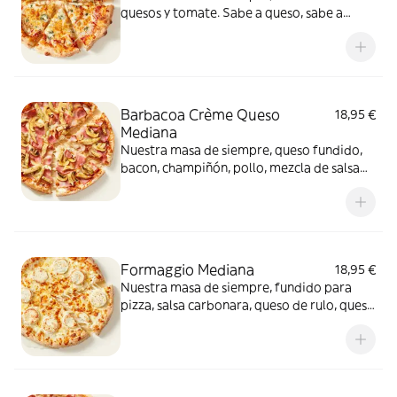
quesos y tomate. Sabe a queso, sabe a
felicidad.
Barbacoa Crème Queso
18,95 €
Mediana
Nuestra masa de siempre, queso fundido,
bacon, champiñón, pollo, mezcla de salsa
barbacoa y carbonara y extra de fundido
para pizza. Una fusión perfecta que
conquista a todos.
Formaggio Mediana
18,95 €
Nuestra masa de siempre, fundido para
pizza, salsa carbonara, queso de rulo, queso
provolone y mezcla de 5 quesos gourmet:
cheddar, gouda, emmental , mozzarella y
havarty. Para quienes saben que nunca hay
demasiado queso.