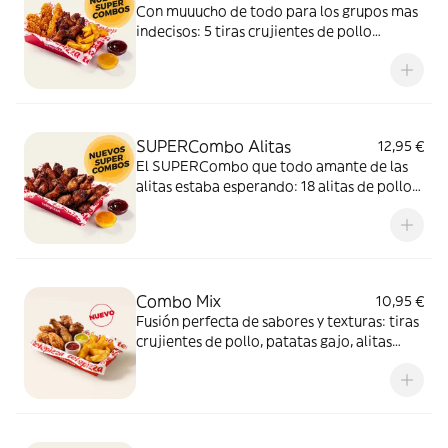
Con muuucho de todo para los grupos mas
indecisos: 5 tiras crujientes de pollo
picante, 6 alitas de pollo y patatas gajo
acompañadas con salsa barbacoa y miel y
mostaza. El SUPERCombo para compartir
y no quedarse con ganas de nada.
SUPERCombo Alitas
12,95 €
El SUPERCombo que todo amante de las
alitas estaba esperando: 18 alitas de pollo
acompañadas con salsa barbacoa y miel y
mostaza. Para compartir ¡y repetir!
Combo Mix
10,95 €
Fusión perfecta de sabores y texturas: tiras
crujientes de pollo, patatas gajo, alitas
crujientes y dos salsas de 35g para mojar,
una mezcla 100% adictiva.