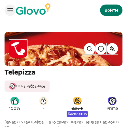
Войти
Telepizza
1+1 на избранное
-
100%
2,95 €
Prime
Бесплатно
Зачеркнутая цифра — это самая низкая цена за период в