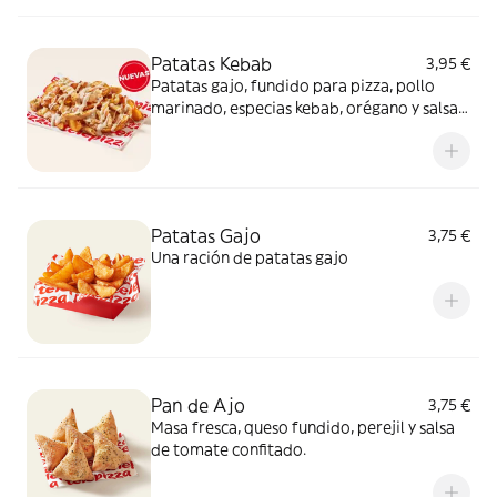
Patatas Kebab
3,95 €
Patatas gajo, fundido para pizza, pollo
marinado, especias kebab, orégano y salsa
kebab. ¡Keeeeeeee gocheo!
Patatas Gajo
3,75 €
Una ración de patatas gajo
Pan de Ajo
3,75 €
Masa fresca, queso fundido, perejil y salsa
de tomate confitado.