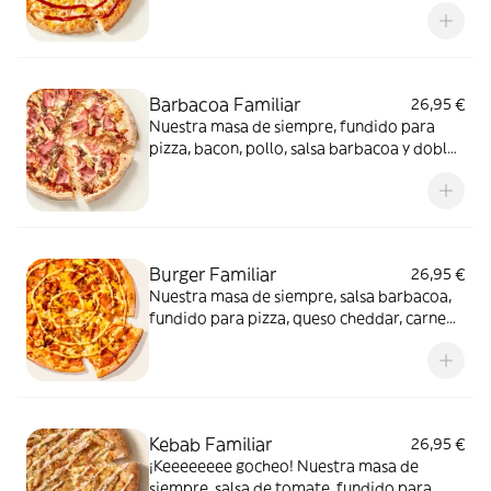
pizza, provolone, cheddar, tomate
confitado y orégano. El festival de queso
que siempre soñaste.
Barbacoa Familiar
26,95 €
Nuestra masa de siempre, fundido para
pizza, bacon, pollo, salsa barbacoa y doble
de carne de vacuno. Clásica y legendaria.
Como solo Telepizza sabe hacerla.
Burger Familiar
26,95 €
Nuestra masa de siempre, salsa barbacoa,
fundido para pizza, queso cheddar, carne
de vacuno, bacon, salsa para Burger Heinz.
Kebab Familiar
26,95 €
¡Keeeeeeee gocheo! Nuestra masa de
siempre, salsa de tomate, fundido para