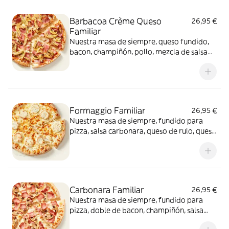
Barbacoa Crème Queso
26,95 €
Familiar
Nuestra masa de siempre, queso fundido,
bacon, champiñón, pollo, mezcla de salsa
barbacoa y carbonara y extra de fundido
para pizza. Una fusión perfecta que
conquista a todos.
Formaggio Familiar
26,95 €
Nuestra masa de siempre, fundido para
pizza, salsa carbonara, queso de rulo, queso
provolone y mezcla de 5 quesos gourmet:
cheddar, gouda, emmental , mozzarella y
havarty. Para quienes saben que nunca hay
demasiado queso.
Carbonara Familiar
26,95 €
Nuestra masa de siempre, fundido para
pizza, doble de bacon, champiñón, salsa
carbonara y extra de fundido para pizza.