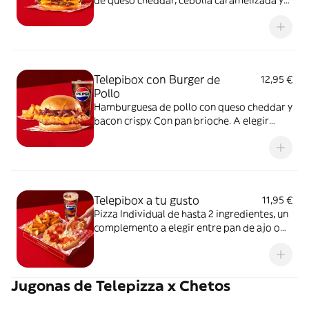
de queso cheddar, cebolla caramelizada y
bacon crispy. Con pan brioche. A elegir
entre salsa barbacoa o salsa burger.
Acompañada de una ración de patatas gajo
y una bebida de 50 cl
Telepibox con Burger de
12,95 €
Pollo
Hamburguesa de pollo con queso cheddar y
bacon crispy. Con pan brioche. A elegir
entre salsa barbacoa o salsa burger.
Acompañada de una ración de patatas gajo
y una bebida de 50 cl
Telepibox a tu gusto
11,95 €
Pizza Individual de hasta 2 ingredientes, un
complemento a elegir entre pan de ajo o
patatas gajo y una bebida de 50 cl
Jugonas de Telepizza x Chetos