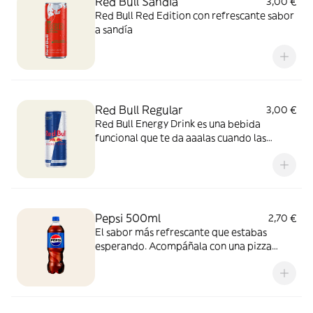
Red Bull Sandia
3,00 €
Red Bull Red Edition con refrescante sabor
a sandía
Red Bull Regular
3,00 €
Red Bull Energy Drink es una bebida
funcional que te da aaalas cuando las
necesitas.
Pepsi 500ml
2,70 €
El sabor más refrescante que estabas
esperando. Acompáñala con una pizza
recién salida del horno y vive la experiencia
con esta combinación perfecta, ¡para
disfrutar cualquier momento!