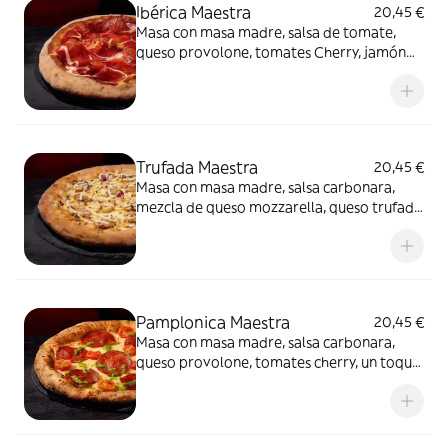
Ibérica Maestra
20,45 €
Masa con masa madre, salsa de tomate,
queso provolone, tomates Cherry, jamón
de cebo 50% raza ibérica y AOVE.
Trufada Maestra
20,45 €
Masa con masa madre, salsa carbonara,
mezcla de queso mozzarella, queso trufado
y queso provolone, champiñones,
mayonesa trufada y flores secas.
Pamplonica Maestra
20,45 €
Masa con masa madre, salsa carbonara,
queso provolone, tomates cherry, un toque
de pesto y chorizo de Pamplona.