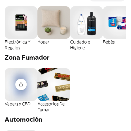
Electrónica Y
Hogar
Cuidado e
Bebés
Regalos
Higiene
Zona Fumador
Vapers y CBD
Accesorios De
Fumar
Automoción