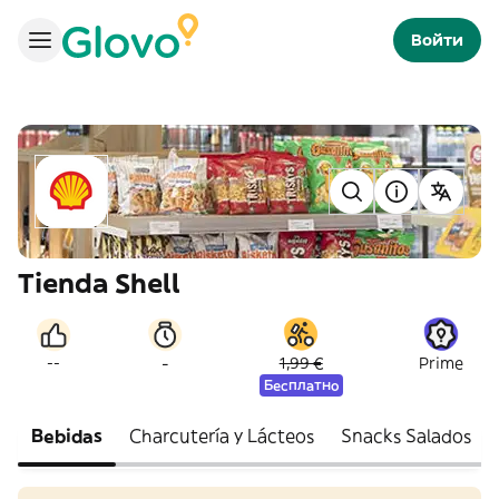
Войти
Tienda Shell
-
--
1,99 €
Prime
Бесплатно
Bebidas
Charcutería y Lácteos
Snacks Salados