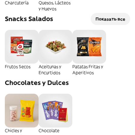
Charcutería
Quesos, Lácteos
y Huevos
Snacks Salados
Показать все
Frutos Secos
Aceitunas y
Patatas Fritas y
Encurtidos
Aperitivos
Chocolates y Dulces
Chicles y
Chocolate