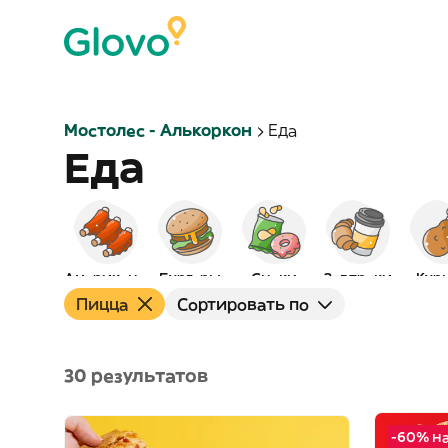
Мостолес - Алькоркон
Еда
Еда
Американская
Бургеры
Снэки
Завтраки
Кур
Пицца
Сортировать по
30 результатов
-60% н