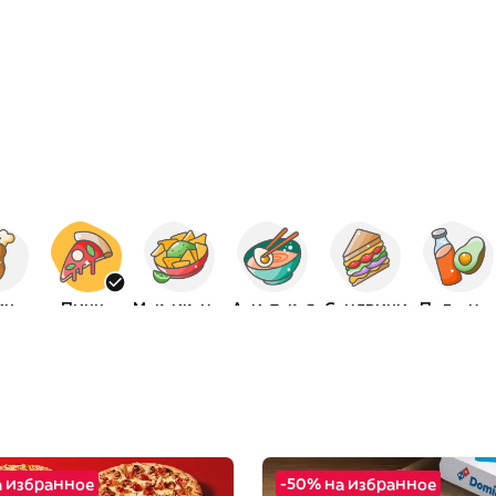
ица
Пицца
Мексиканская
Азиатская
Сэндвичи
Полезно
а избранное
-50% на избранное