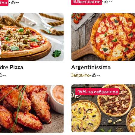
Бесплатно
--
тно
--
re Pizza
Argentiníssima
--
Закрыто
--
-14% на избранное