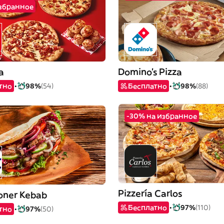
избранное
a
Domino's Pizza
тно
98%
(54)
Бесплатно
98%
(88)
-30% на избранное
Pizzería Carlos
oner Kebab
Бесплатно
97%
(110)
тно
97%
(50)