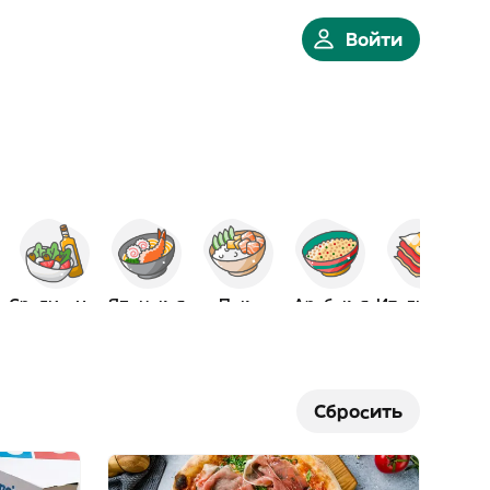
Войти
е
Средиземн.
Японская
Поке
Арабская
Итальянская
Сбросить