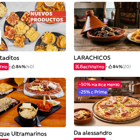
taditos
LARACHICOS
тно
84%
(40)
Бесплатно
84%
(20)
-50% на все меню
-25% с Prime
Da alessandro
ique Ultramarinos