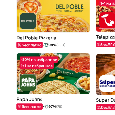
1+1 на 
Telepizz
Del Poble Pizzeria
Беспла
Бесплатно
98%
(230)
-50% на избранное
1+1 на избранное
Papa Johns
Super D
Бесплатно
97%
(76)
Беспла