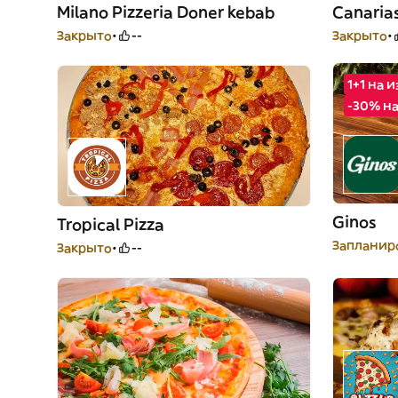
Milano Pizzeria Doner kebab
Canarias
Закрыто
--
Закрыто
1+1 на 
-30% н
Ginos
Tropical Pizza
Запланиро
Закрыто
--