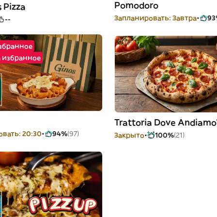
Pomodoro
 Pizza
Запланировать: Завтра
93
--
избранное
а избранное
Trattoria Dove Andiamo
вать: 20:30
94%
(97)
Закрыто
100%
(21)