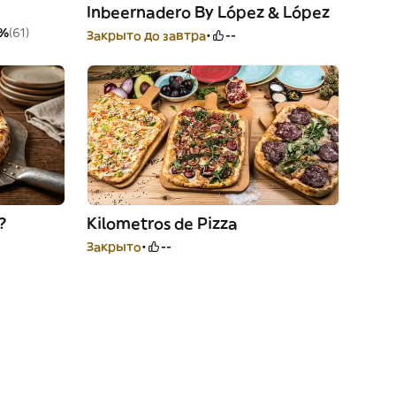
Inbeernadero By López & López
%
(61)
Закрыто до завтра
--
?
Kilometros de Pizza
Закрыто
--