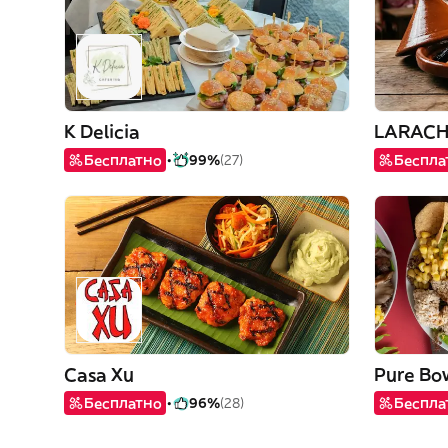
K Delicia
LARACH
Бесплатно
99%
(27)
Беспла
Casa Xu
Pure Bo
Бесплатно
96%
(28)
Беспла