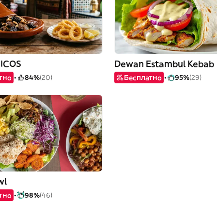
ICOS
Dewan Estambul Kebab
тно
84%
(20)
Бесплатно
95%
(29)
wl
тно
98%
(46)