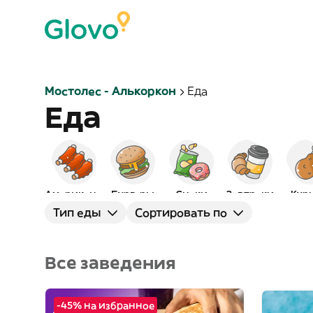
Мостолес - Алькоркон
Еда
Еда
Американская
Бургеры
Снэки
Завтраки
Кур
Тип еды
Сортировать по
Все заведения
-45% на избранное