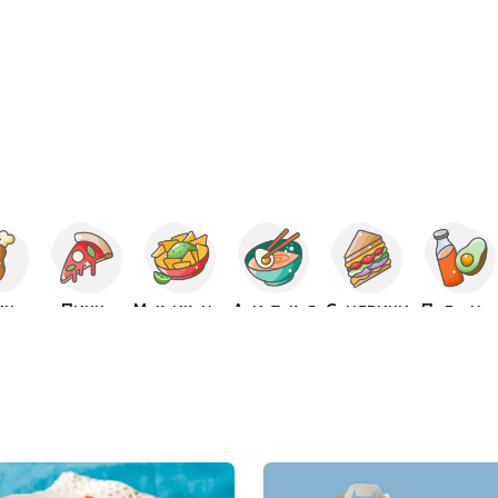
ица
Пицца
Мексиканская
Азиатская
Сэндвичи
Полезно