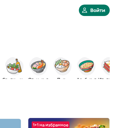
Войти
е
Средиземн.
Японская
Поке
Арабская
Итальянская
1+1 на избранное