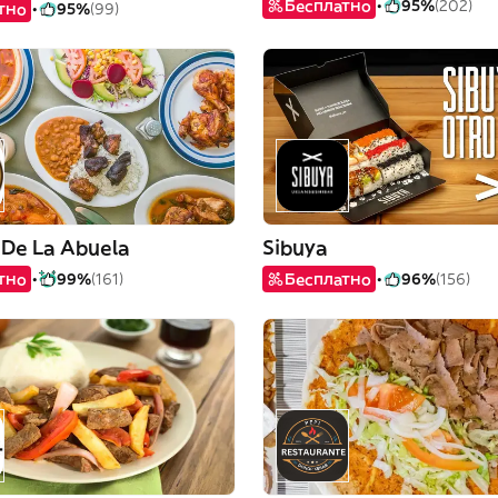
Бесплатно
95%
(202)
тно
95%
(99)
 De La Abuela
Sibuya
тно
99%
(161)
Бесплатно
96%
(156)