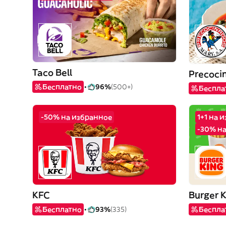
Taco Bell
Precoci
Бесплатно
96%
(500+)
Беспла
-50% на избранное
1+1 на 
-30% н
KFC
Burger 
Бесплатно
93%
(335)
Беспла