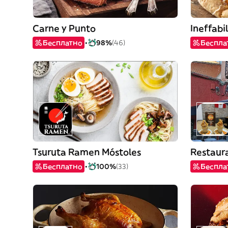
Carne y Punto
Ineffabi
Бесплатно
98%
(46)
Беспла
Tsuruta Ramen Móstoles
Restaur
Бесплатно
100%
(33)
Беспла