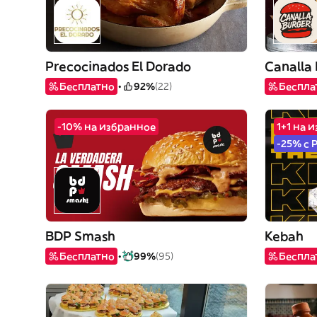
Precocinados El Dorado
Canalla
Бесплатно
92%
(22)
Беспла
-10% на избранное
1+1 на 
-25% с 
BDP Smash
Kebah
Бесплатно
99%
(95)
Беспла