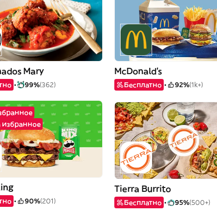
nados Mary
McDonald's
тно
99%
(362)
Бесплатно
92%
(1k+)
избранное
а избранное
King
Tierra Burrito
тно
90%
(201)
Бесплатно
95%
(500+)