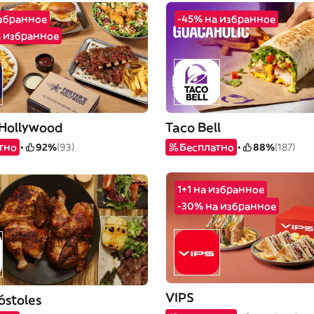
избранное
-45% на избранное
а избранное
 Hollywood
Taco Bell
тно
92%
(93)
Бесплатно
88%
(187)
1+1 на избранное
-30% на избранное
VIPS
óstoles