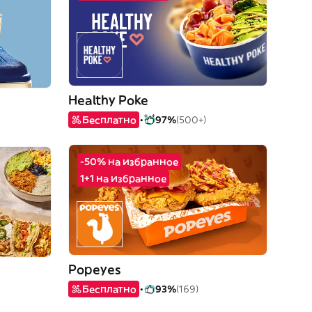
Healthy Poke
Бесплатно
97%
(500+)
-50% на избранное
1+1 на избранное
Popeyes
Бесплатно
93%
(169)