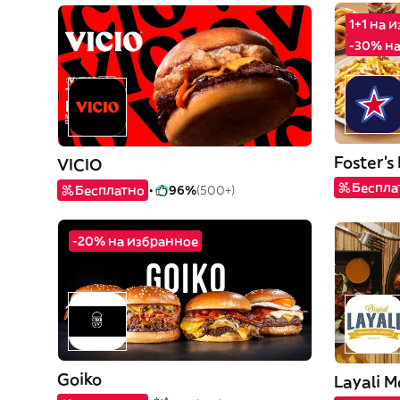
1+1 на 
-30% н
Foster's
VICIO
Беспла
Бесплатно
96%
(500+)
-20% на избранное
Goiko
Layali M