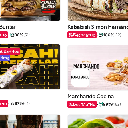
 Burger
Kebabish Simon Hernán
тно
98%
(51)
Бесплатно
100%
(22)
избранное
Prime
Marchando Cocina
тно
87%
(41)
Бесплатно
99%
(162)