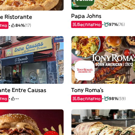
Papa Johns
le Ristorante
Бесплатно
97%
(76)
тно
84%
(17)
ante Entre Causas
Tony Roma's
тно
--
Бесплатно
98%
(59)