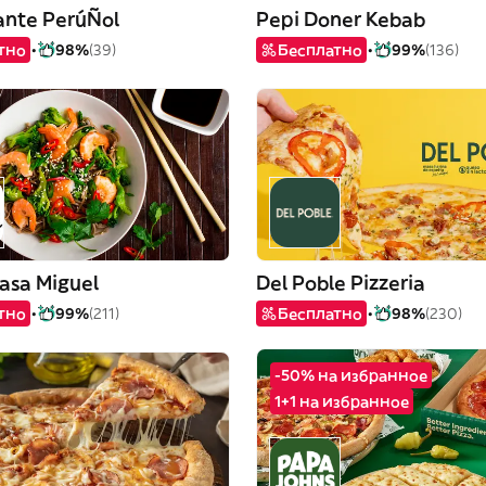
ante PerúÑol
Pepi Doner Kebab
тно
98%
(39)
Бесплатно
99%
(136)
asa Miguel
Del Poble Pizzeria
тно
99%
(211)
Бесплатно
98%
(230)
-50% на избранное
1+1 на избранное