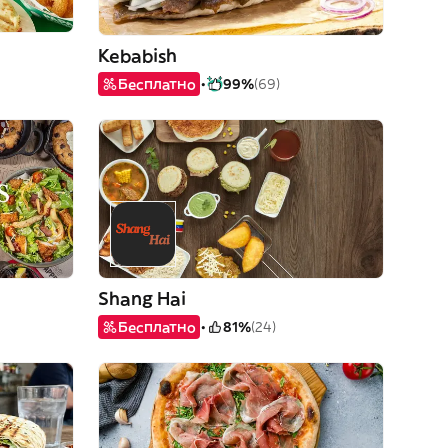
Kebabish
Бесплатно
99%
(69)
Shang Hai
Бесплатно
81%
(24)