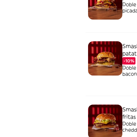
Doble 
picada
todo. Acompañada de patatas fritas. Alérgenos: lactosa,
gluten
Smash
patat
-10%
Doble 
bacon 
bacon.
huevo,
Smash
fritas
Doble 
chedda
julian