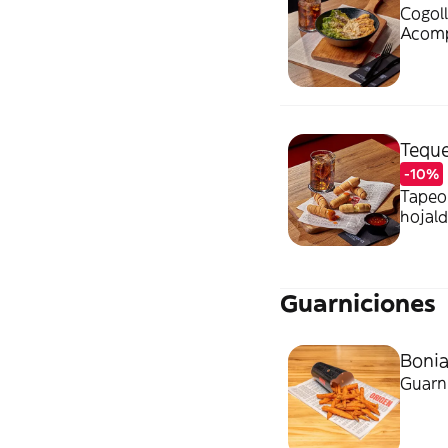
Cogollo
Acomp
parmes
huevo
Teque
-10%
Tapeo
hojald
entre 
y glut
Guarniciones
Bonia
Guarni