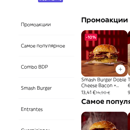
Промоакции
Промоакции
-10%
Самое популярное
Combo BDP
Smash Burger Doble
Cheese Bacon +
Smash Burger
patatas fritas
13,41 €
9
14,90 €
Самое попул
Entrantes