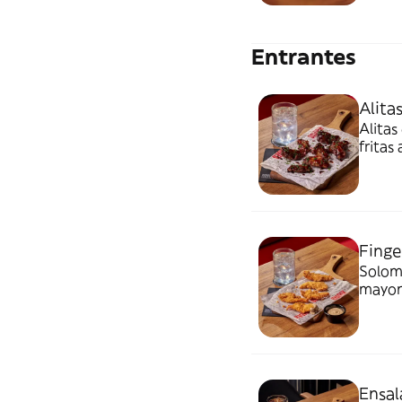
fritas
apio y 
Entrantes
Alita
Alitas
fritas
estilo 
pescad
Finge
Solomi
mayone
Ensal