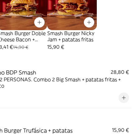
Smash Burger Doble
Smash Burger Nicky
Cheese Bacon +
Jam + patatas fritas
atatas fritas
3,41 €
15,90 €
14,90 €
o BDP Smash
28,80 €
2 PERSONAS. Combo 2 Big Smash + patatas fritas +
co
 Burger Trufásica + patatas
15,90 €