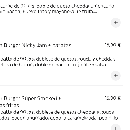
carne de 90 grs, doble de queso cheddar americano,
de bacon, huevo frito y mayonesa de trufa.
ñada de patatas fritas. Alérgenos: gluten, lactosa,
o y huevo.
 Burger Nicky Jam + patatas
15,90 €
patty de 90 grs, doblete de quesos gouda y cheddar,
ada de bacon, doble de bacon crujiente y salsa
Rico. Acompañada de patatas fritas.
nos: lactosa, huevo, gluten, soja, sésamo y sulfitos.
 Burger Súper Smoked +
15,90 €
as fritas
patty de 90 grs, doblete de quesos cheddar y gouda
dos, bacon ahumado, cebolla caramelizada, pepinillos
sa smoked. Acompañada de patata fritas.
nos: lactosa, huevo, gluten, sulfitos, sésamo, mostaza,