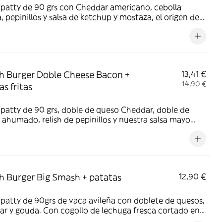
patty de 90 grs con Cheddar americano, cebolla
, pepinillos y salsa de ketchup y mostaza, el origen de
, huevo, sésamo y mostaza.
 Burger Doble Cheese Bacon +
13,41 €
14,90 €
as fritas
patty de 90 grs, doble de queso Cheddar, doble de
ahumado, relish de pepinillos y nuestra salsa mayo
Acompañada de patatas fritas. Alérgenos: lactosa,
 gluten, soja, apio, sulfitos, sésamo y mostaza.
 Burger Big Smash + patatas
12,90 €
patty de 90grs de vaca avileña con doblete de quesos,
r y gouda. Con cogollo de lechuga fresca cortado en
a y la auténtica salsa burger. Acompañada de patatas