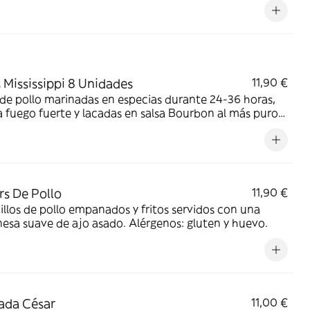
. Alérgenos: lactosa, gluten, huevo, sésamo, mostaza,
sulfitos.
s Mississippi 8 Unidades
11,90 €
 de pollo marinadas en especias durante 24-36 horas,
 a fuego fuerte y lacadas en salsa Bourbon al más puro
de las orillas del Mississippi. Alérgenos: soja, apio,
o y gluten.
rs De Pollo
11,90 €
llos de pollo empanados y fritos servidos con una
sa suave de ajo asado. Alérgenos: gluten y huevo.
ada César
11,00 €