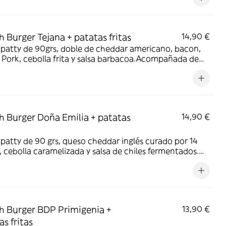
o y soja.
 Burger Tejana + patatas fritas
14,90 €
patty de 90grs, doble de cheddar americano, bacon,
 Pork, cebolla frita y salsa barbacoa.Acompañada de
s fritas. Alérgenos: huevo, lactosa, soja, mostaza,
o, sésamo y gluten.
 Burger Doña Emilia + patatas
14,90 €
patty de 90 grs, queso cheddar inglés curado por 14
 cebolla caramelizada y salsa de chiles fermentados.
ñada de patatas fritas. Alérgenos: lactosa, huevo,
, soja, sulfitos y sésamo.
 Burger BDP Primigenia +
13,90 €
as fritas