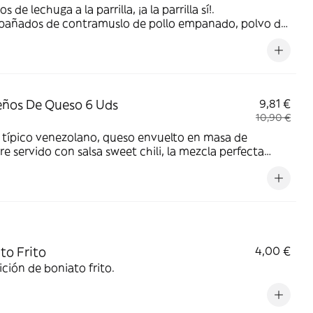
s de lechuga a la parrilla, ¡a la parrilla sí!.
añados de contramuslo de pollo empanado, polvo de
ano, pan frito y salsa césar. Alérgenos: lactosa, gluten,
 y pescado.
ños De Queso 6 Uds
9,81 €
10,90 €
 típico venezolano, queso envuelto en masa de
re servido con salsa sweet chili, la mezcla perfecta
lo cremoso, dulce y picante. Alérgenos: lactosa, huevos
en.
to Frito
4,00 €
ción de boniato frito.