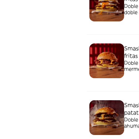
Doble 
doble 
Acompa
sésam
Smash
fritas
Doble 
mermel
picante Puerto 
Alérge
Smash
patat
Doble 
ahuma
y nuestra sal
Alérge