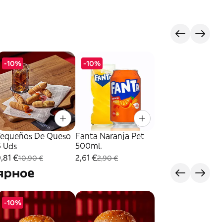
-10%
-10%
Tequeños De Queso
Fanta Naranja Pet
6 Uds
500ml.
,81 €
2,61 €
10,90 €
2,90 €
ярное
-10%