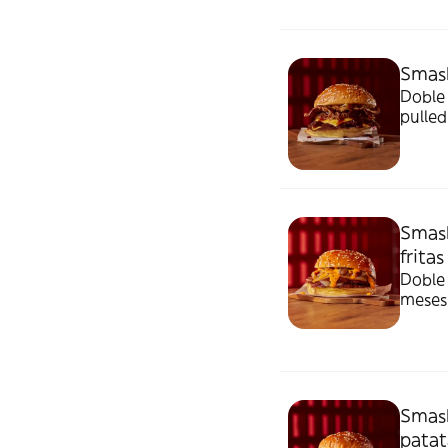
pescad
Smash
Doble 
pulled
patata
pescad
Smash
fritas
Doble 
meses,
Acompa
gluten
Smash
patat