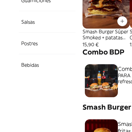
Guarniciones
Salsas
Smash Burger Súper
Smoked + patatas
Postres
fritas
p
15,90 €
1
Combo BDP
Bebidas
Comb
PARA 
refres
Smash Burger
Smash
fritas