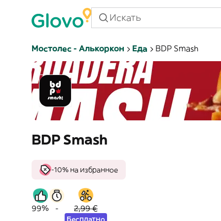
Мостолес - Алькоркон
Еда
BDP Smash
BDP Smash
-10% на избранное
99%
-
2,99 €
Бесплатно