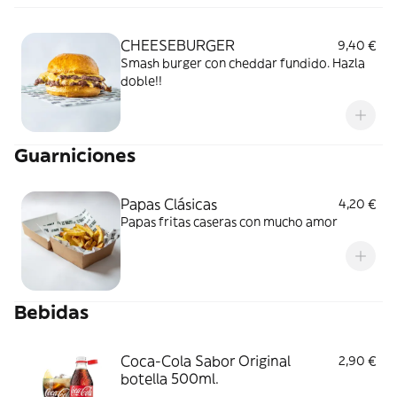
CHEESEBURGER
9,40 €
Smash burger con cheddar fundido. Hazla
doble!!
Guarniciones
Papas Clásicas
4,20 €
Papas fritas caseras con mucho amor
Bebidas
Coca-Cola Sabor Original
2,90 €
botella 500ml.