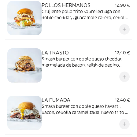
POLLOS HERMANOS
12,90 €
Crujiente pollo frito sobre lechuga con
doble cheddar, , guacamole casero, cebolla
caramelizada y mayo de miel mostaza.
LA TRASTO
12,40 €
Smash burger con doble queso cheddar,
mermelada de bacon, relish de pepino,
salsa Trasto y cebolla crujiente. Hazla
doble!!
LA FUMADA
12,40 €
Smash burger con doble queso havarti,
bacon, cebolla caramelizada, huevo frito y
nuestra mayonesa Fumada. Hazla doble!!