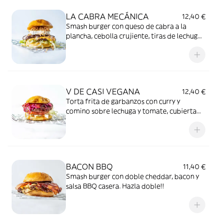
LA CABRA MECÁNICA
12,40 €
Smash burger con queso de cabra a la
plancha, cebolla crujiente, tiras de lechuga
y mayo de sweet chili-piña. Hazla doble!!
V DE CASI VEGANA
12,40 €
Torta frita de garbanzos con curry y
comino sobre lechuga y tomate, cubierta
de guacamole casero, cebolla roja y salsa
sweet chili.
BACON BBQ
11,40 €
Smash burger con doble cheddar, bacon y
salsa BBQ casera. Hazla doble!!