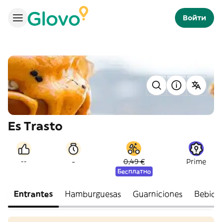
Войти
Es Trasto
-
--
0,49 €
Prime
Бесплатно
Entrantes
Hamburguesas
Guarniciones
Bebida