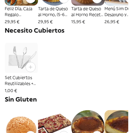
Feliz Día, Caja
Tarta de Queso
Tarta de Queso
Menú Sim Dúo
Regalo
al Horno, (5-6
al Horno Receta
Desayuno y
Desayuno
Raciones) Sin
la Viña (2-3
Merienda: 2
29,95 €
29,95 €
15,95 €
26,95 €
Merienda (copy)
Gluten
Personas)
Bebidas
Necesito Cubiertos
Contiene gluten)
Caliente, 2
Zumos
Naturales, 2
Pintxos de
Tortilla, 2 Dul
Clásicos
Set Cubiertos
Reutilizables +
Servilleta
1,00 €
Sin Gluten