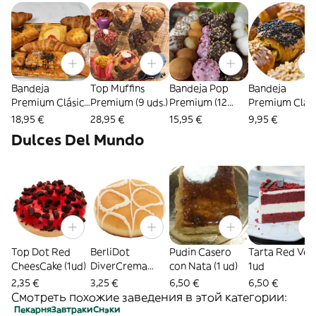
Densidad
Densidad que te
Encantará.
Bandeja
Top Muffins
Bandeja Pop
Bandeja
Premium Clásica
Premium (9 uds.)
Premium (12
Premium Clas
(8 uds.)
uds.)
(5ud)
18,95 €
28,95 €
15,95 €
9,95 €
Dulces Del Mundo
Top Dot Red
BerliDot
Pudin Casero
Tarta Red Vel
CheesCake (1ud)
DiverCrema
con Nata (1 ud)
1ud
(1ud)
2,35 €
3,25 €
6,50 €
6,50 €
Смотреть похожие заведения в этой категории:
Пекарня
Завтраки
Снэки