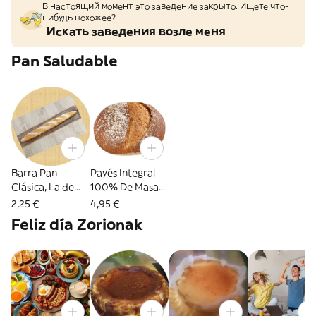
В настоящий момент это заведение закрыто. Ищете что-
нибудь похожее?
Искать заведения возле меня
Pan Saludable
Barra Pan
Payés Integral
Clásica, La de
100% De Masa
Siempre en
Madre
2,25 €
4,95 €
Pamplona
Feliz día Zorionak