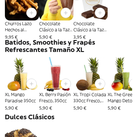
Churros Lazo
Chocolate
Chocolate
Hechos al
Clásico a la Taza
Clásico a la Taza
Momento (12ud)
Big 330cc
(8oz) Exquisito
9,95 €
5,90 €
3,95 €
Batidos, Smoothies y Frapés
Contiene Gluten
Exquisito
Chocolate de
Chocolate de
siempre sin
Refrescantes Tamaño XL
siempre sin
Gluten
Gluten L
XL Mango
XL Berry Pasión
XL Tropi Colada
XL The Green
Paradise 350cc
Fresco, 350cc
330cc Fresco,
Mango Detox
riquísimo
(330cc) . Os
5,90 €
5,90 €
5,90 €
5,90 €
traemos nuest
Dulces Clásicos
smoothie Gre
con espinacas,
apio, brócoli,