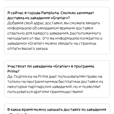
Я сейчас в городе Pamplona. Сколько занимает
доставка из заведения «Granier»?
Добавив свой адрес доставки, вы сможете увидеть
информацию об ожидаемом времени доставки
отдельно для каждого заведения, расположенного
неподалеку от вас. Эту же информацию конкретно о
заведении «Granier» можно увидеть на странице
оплаты вашего заказа.
Участвует ли заведение «Granier» в программе
Prime?
Да. Подписка на Prime дает пользователям право не
только на неограниченные бесплатные доставки из
некоторых партнерских заведений, но и позволяет
пользоваться другими преимуществами!
В какое время можно заказать доставку из заведения