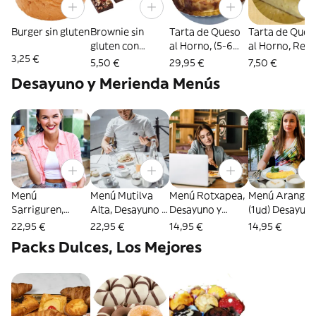
Burger sin gluten
Brownie sin
Tarta de Queso
Tarta de Ques
gluten con
al Horno, (5-6
al Horno, Rec
3,25 €
Frambuesa 1 UD
Raciones) Sin
La Viña de Sa
5,50 €
29,95 €
7,50 €
Gluten
Sebastian (1 u
Desayuno y Merienda Menús
Sin Gluten
Menú
Menú Mutilva
Menú Rotxapea,
Menú Arangur
Sarriguren,
Alta, Desayuno y
Desayuno y
(1ud) Desayuno
Desayuno
Merienda:1
Merienda: Vaso
Merienda: Zumo
22,95 €
22,95 €
14,95 €
14,95 €
Merienda: 1
Zumo de
Zumo natural
Natural Naran
Packs Dulces, Los Mejores
Zumo Naranja
Naranja +1
(8oz) + Bebida
vaso 8oz +
Recien
Bebida Caliente
Caliente o fría +
Bebida Calien
Exprimida (1ud
o Fria + 1 Pintxo
Tostada
o fria + Pintxo
200cc) + 1 Bowl
de Tortilla + 1
Premium + Dulce
Salado, + Piez
de Yogur Griego
Tostada +1 Dulce
de Pastelería
de Bollería Du