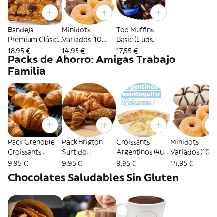
con Miel Frutas y
Clasico, +1 Bowl
Cereales+ 1
de Yogur Griego
Bebida Caliente
Con Cereales y
Bandeja
Minidots
Top Muffins
+ 1 Tostada
miel
Premium Clásica
Variados (10
Basic (5 uds.)
Premium + 1
(8 uds.)
uds.)
18,95 €
14,95 €
17,55 €
Croissant
Packs de Ahorro: Amigas Trabajo
Premium + 1
Familia
Dulce clásico
Pack Grenoble
Pack Brigton
Croissants
Minidots
Croissants
Surtido
Argentinos (4ud)
Variados (10
Franceses (Pack
Croissant
Rebuenos
uds.)
9,95 €
9,95 €
9,95 €
14,95 €
5ud) Rectos
Internacional (5
Chocolates Saludables Sin Gluten
Mantequilla
ud)