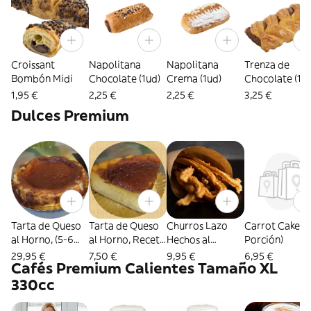
mango, pláta
y piña.
¡¡Sanísimo!!
Croissant
Napolitana
Napolitana
Trenza de
Bombón Midi
Chocolate (1ud)
Crema (1ud)
Chocolate (1ud
1,95 €
2,25 €
2,25 €
3,25 €
Dulces Premium
Tarta de Queso
Tarta de Queso
Churros Lazo
Carrot Cake (1
al Horno, (5-6
al Horno, Receta
Hechos al
Porción)
Raciones) Sin
La Viña de San
Momento (12ud)
29,95 €
7,50 €
9,95 €
6,95 €
Cafés Premium Calientes Tamaño XL
Gluten
Sebastian (1 ud)
Contiene Gluten
Sin Gluten
330cc