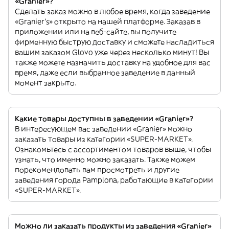
«Granier»?
Сделать заказ можно в любое время, когда заведение
«Granier’s» открыто на нашей платформе. Заказав в
приложении или на веб-сайте, вы получите
фирменную быструю доставку и сможете насладиться
вашим заказом Glovo уже через несколько минут! Вы
также можете назначить доставку на удобное для вас
время, даже если выбранное заведение в данный
момент закрыто.
Какие товары доступны в заведении «Granier»?
В интересующем вас заведении «Granier» можно
заказать товары из категории «SUPER-MARKET».
Ознакомьтесь с ассортиментом товаров выше, чтобы
узнать, что именно можно заказать. Также можем
порекомендовать вам просмотреть и другие
заведения города Pamplona, работающие в категории
«SUPER-MARKET».
Можно ли заказать продукты из заведения «Granier»