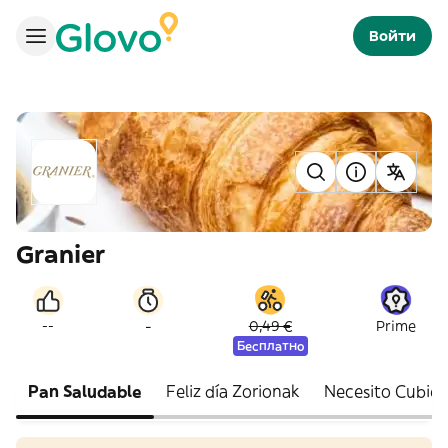
Войти
Granier
-
--
0,49 €
Prime
Бесплатно
Pan Saludable
Feliz día Zorionak
Necesito Cubier