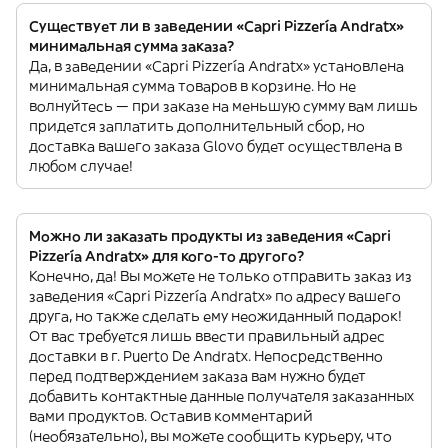
Существует ли в заведении «Capri Pizzería Andratx»
минимальная сумма заказа?
Да, в заведении «Capri Pizzería Andratx» установлена
минимальная сумма товаров в корзине. Но не
волнуйтесь — при заказе на меньшую сумму вам лишь
придется заплатить дополнительный сбор, но
доставка вашего заказа Glovo будет осуществлена в
любом случае!
Можно ли заказать продукты из заведения «Capri
Pizzería Andratx» для кого-то другого?
Конечно, да! Вы можете не только отправить заказ из
заведения «Capri Pizzería Andratx» по адресу вашего
друга, но также сделать ему неожиданный подарок!
От вас требуется лишь ввести правильный адрес
доставки в г. Puerto De Andratx. Непосредственно
перед подтверждением заказа вам нужно будет
добавить контактные данные получателя заказанных
вами продуктов. Оставив комментарий
(необязательно), вы можете сообщить курьеру, что