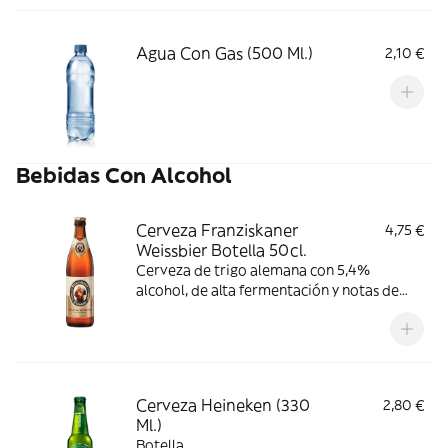
Agua Con Gas (500 Ml.)
2,10 €
Bebidas Con Alcohol
Cerveza Franziskaner
4,75 €
Weissbier Botella 50cl.
Cerveza de trigo alemana con 5,4%
alcohol, de alta fermentación y notas de
clavo y plátano. Ligera de cuerpo y
amargor, se recomienda consumir entre 6-
9 °C.
Cerveza Heineken (330
2,80 €
Ml.)
Botella