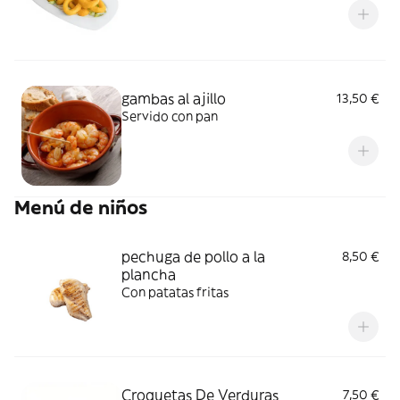
gambas al ajillo
13,50 €
Servido con pan
Menú de niños
pechuga de pollo a la
8,50 €
plancha
Con patatas fritas
Croquetas De Verduras
7,50 €