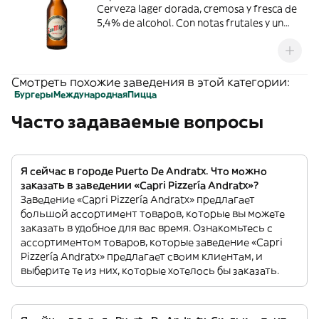
Cerveza lager dorada, cremosa y fresca de
5,4% de alcohol. Con notas frutales y un
sabor equilibrado, disfrútala consumiendo
entre 4-6ºC.
Смотреть похожие заведения в этой категории:
Бургеры
Международная
Пицца
Часто задаваемые вопросы
Я сейчас в городе Puerto De Andratx. Что можно
заказать в заведении «Capri Pizzería Andratx»?
Заведение «Capri Pizzería Andratx» предлагает
большой ассортимент товаров, которые вы можете
заказать в удобное для вас время. Ознакомьтесь с
ассортиментом товаров, которые заведение «Capri
Pizzería Andratx» предлагает своим клиентам, и
выберите те из них, которые хотелось бы заказать.