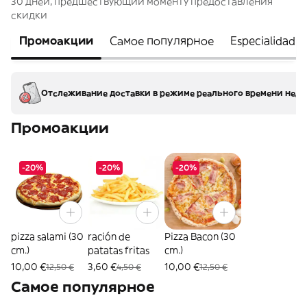
30 дней, предшествующий моменту предоставления
скидки
Промоакции
Самое популярное
Especialidad d
Отслеживание доставки в режиме реального времени недо
Промоакции
-20%
-20%
-20%
pizza salami (30
ración de
Pizza Bacon (30
cm.)
patatas fritas
cm.)
10,00 €
3,60 €
10,00 €
12,50 €
4,50 €
12,50 €
Самое популярное