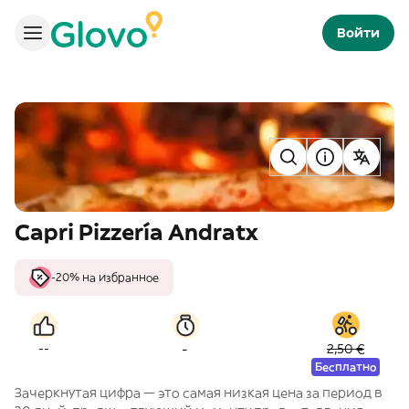
Войти
Capri Pizzería Andratx
-20% на избранное
-
--
2,50 €
Бесплатно
Зачеркнутая цифра — это самая низкая цена за период в