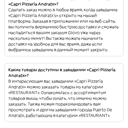
«Capri Pizzería Andratx»?
Сделать заказ можно в любое время, когда заведение
«Capri Pizzería Andratx’s» открыто на нашей
платформе. Заказав в приложении или на веб-сайте,
вы получите фирменную быструю доставку и сможете
насладиться вашим заказом Glovo уже через
несколько минут! Вы также можете назначить
доставку на удобное для вас время, даже если
выбранное заведение в данный момент закрыто.
Какие товары доступны в заведении «Capri Pizzería
Andratx»?
В интересующем вас заведении «Capri Pizzería
Andratx» можно заказать товары из категории
«RESTAURANT». Ознакомьтесь с ассортиментом
товаров выше, чтобы узнать, что именно можно
заказать. Также можем порекомендовать вам
просмотреть и другие заведения города Puerto De
Andratx, работающие в категории «RESTAURANT».