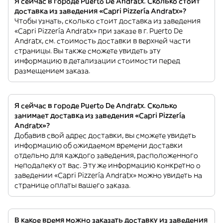
Я сейчас в городе Puerto De Andratx. Сколько стоит
доставка из заведения «Capri Pizzería Andratx»?
Чтобы узнать, сколько стоит доставка из заведения
«Capri Pizzería Andratx» при заказе в г. Puerto De
Andratx, см. стоимость доставки в верхней части
страницы. Вы также сможете увидеть эту
информацию в детализации стоимости перед
размещением заказа.
Я сейчас в городе Puerto De Andratx. Сколько
занимает доставка из заведения «Capri Pizzería
Andratx»?
Добавив свой адрес доставки, вы сможете увидеть
информацию об ожидаемом времени доставки
отдельно для каждого заведения, расположенного
неподалеку от вас. Эту же информацию конкретно о
заведении «Capri Pizzería Andratx» можно увидеть на
странице оплаты вашего заказа.
В какое время можно заказать доставку из заведения