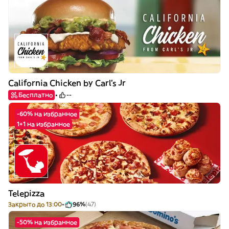
California Chicken by Carl's Jr
Бесплатно
--
-60% на избранное
1+1 на избранное
Telepizza
Закрыто до 13:00
96%
(47)
-50% на избранное