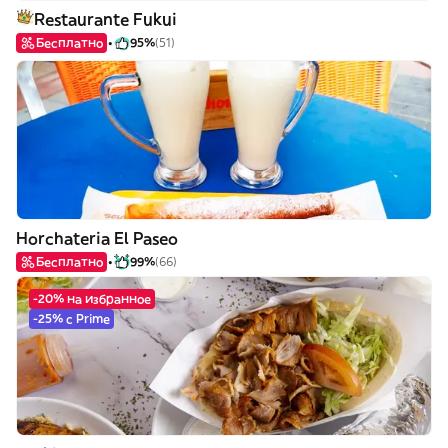
Restaurante Fukui
Бесплатно
95%
(51)
Horchateria El Paseo
Бесплатно
99%
(66)
-20% на избранное
-25% с Prime