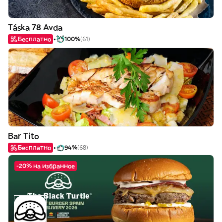
Táska 78 Avda
Бесплатно
100%
(61)
Bar Tito
Бесплатно
94%
(68)
-20% на избранное