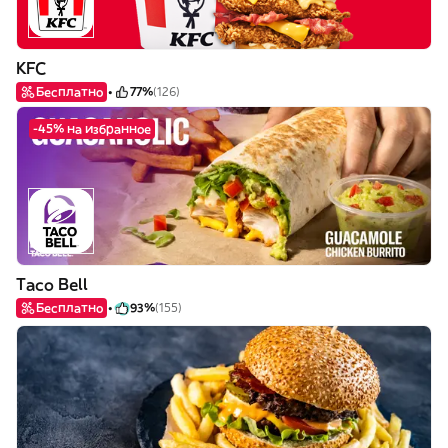
KFC
Бесплатно
77%
(126)
-45% на избранное
Taco Bell
Бесплатно
93%
(155)