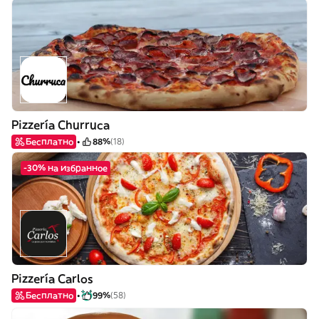
Pizzería Churruca
Бесплатно
88%
(18)
-30% на избранное
Pizzería Carlos
Бесплатно
99%
(58)