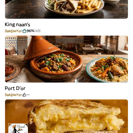
King naan’s
Закрыто
96%
(49)
Port D'or
Закрыто
--