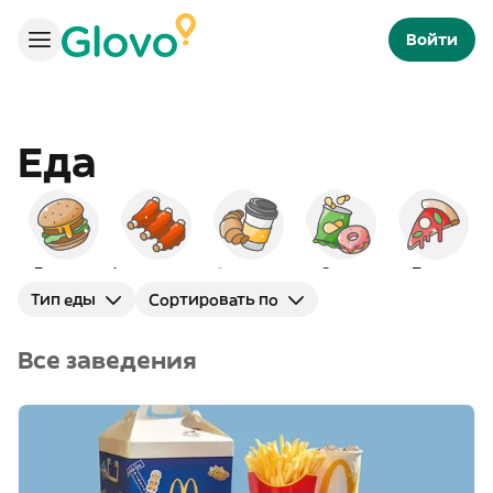
Войти
Еда
Бургеры
Американская
Завтраки
Снэки
Пицца
Тип еды
Сортировать по
Все заведения