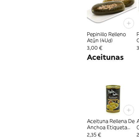
Pepinillo Relleno
P
Atún (4Ud)
O
(
3,00 €
Aceitunas
Aceituna Rellena De
Anchoa Etiqueta
Negra (Lata 150Gr.)
1
2,35 €
2