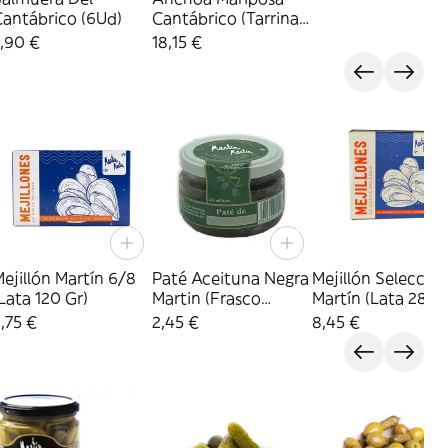
Cantábrico (6Ud)
Cantábrico (Tarrina
12 Ud)
,90 €
18,15 €
ejillón Martín 6/8
Paté Aceituna Negra
Mejillón Selecció
Lata 120 Gr)
Martin (Frasco
Martín (Lata 280 
110Gr.)
,75 €
2,45 €
8,45 €