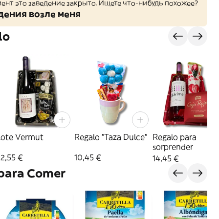
ент это заведение закрыто. Ищете что-нибудь похожее?
дения возле меня
lo
Lote Vermut
Regalo "Taza Dulce"
Regalo para
sorprender
2,55 €
10,45 €
14,45 €
 para Comer