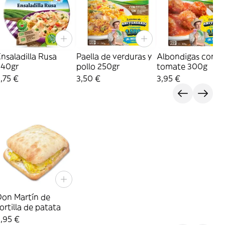
nsaladilla Rusa
Paella de verduras y
Albondigas con
240gr
pollo 250gr
tomate 300g
,75 €
3,50 €
3,95 €
Don Martín de
ortilla de patata
,95 €