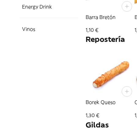
Energy Drink
Barra Bretón
Vinos
1,10 €
1
Repostería
Borek Queso
C
1,30 €
1
Gildas