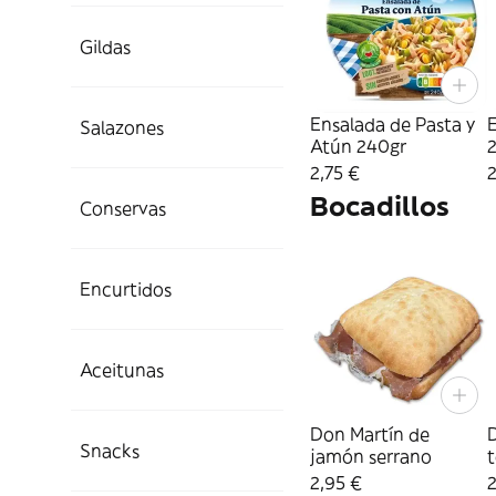
Gildas
Ensalada de Pasta y
E
Salazones
Atún 240gr
2,75 €
2
Bocadillos
Conservas
Encurtidos
Aceitunas
Don Martín de
Snacks
jamón serrano
t
2,95 €
2