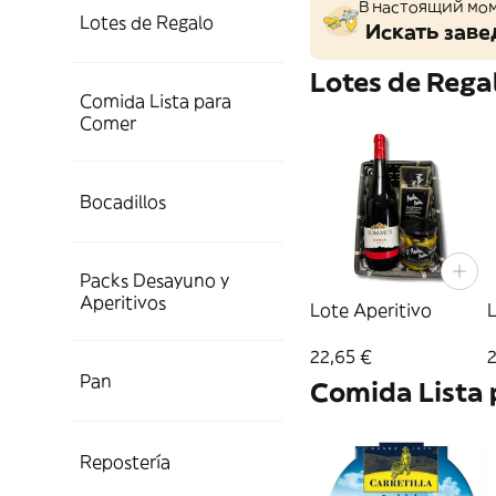
В настоящий мом
Lotes de Regalo
Искать заве
Lotes de Rega
Comida Lista para
Comer
Bocadillos
Packs Desayuno y
Aperitivos
Lote Aperitivo
22,65 €
2
Pan
Comida Lista
Repostería