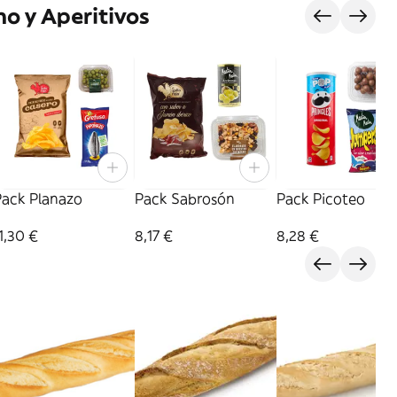
o y Aperitivos
Pack Planazo
Pack Sabrosón
Pack Picoteo
1,30 €
8,17 €
8,28 €