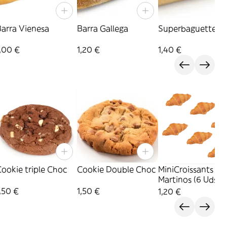
Barra Vienesa
Barra Gallega
Superbaguette
,00 €
1,20 €
1,40 €
ookie triple Choc
Cookie Double Choc
MiniCroissants
Martinos (6 Uds.)
,50 €
1,50 €
1,20 €