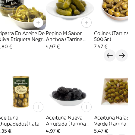
iparra En Aceite De
Pepino M Sabor
Colines (Tarrina
liva Etiqueta Negra
Anchoa (Tarrina
500Gr.)
Frasco 370Gr)
500Gr.)
3,80 €
4,97 €
7,47 €
Aceituna
Aceituna Nueva
Aceituna Rajada
Chupadedos( Lata
Arrugada (Tarrina
Verde (Tarrina
85Gr.)
500Gr.)
500Gr)
,35 €
4,97 €
5,47 €