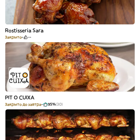
Rostisseria Sara
Закрыто
--
PIT O CUIXA
Закрыто до завтра
95%
(30)