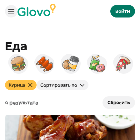
Войти
Еда
Бургеры
Американская
Завтраки
Снэки
Пицца
Курица
Сортировать по
4 результата
Сбросить